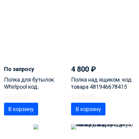
4 800
₽
По запросу
Полка для бутылок
Полка над ящиком. код
Whirlpool код.
товара 481946678415
481244079295
В корзину
В корзину