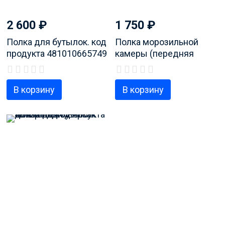
2 600
₽
1 750
₽
Полка для бутылок. код
Полка морозильной
продукта 481010665749
камеры (передняя
часть) для
холодильника Whirlpool,
код продукта
В корзину
В корзину
481241828742