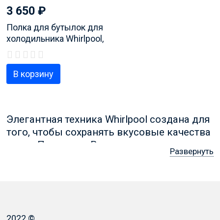
3 650
₽
Полка для бутылок для
холодильника Whirlpool,
код проукта
481241828739
В корзину
Элегантная техника Whirlpool создана для
того, чтобы сохранять вкусовые качества
пищи. Полка для Вирпул должна
Развернуть
подбираться в соответствии с габаритами
модели. Бывают полочки как
решетчатыми, так и стеклянными:
последние удобны тем, что если
разольется жидкость или просыплется
2022 ©