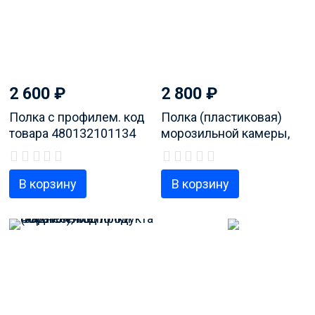
2 600
₽
2 800
₽
Полка с профилем. код
Полка (пластиковая)
товара 480132101134
морозильной камеры,
код продукта
481241829737
В корзину
В корзину