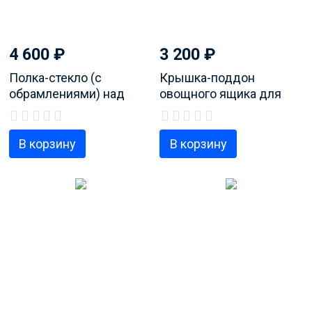
4 600
₽
3 200
₽
Полка-стекло (с
Крышка-поддон
обрамлениями) над
овощного ящика для
ящиками овощи-
холодильника Whirlpool,
фрукты, код продукта
код продукта
481245088189
481245088342
В корзину
В корзину