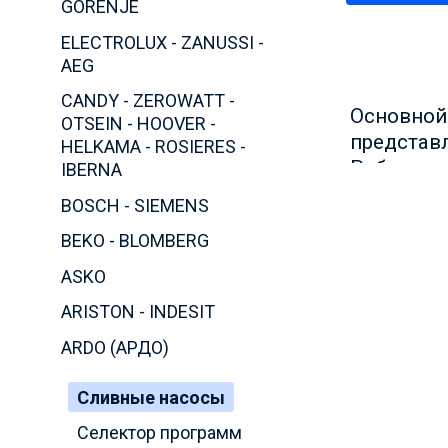
GORENJE
ELECTROLUX - ZANUSSI -
AEG
CANDY - ZEROWATT -
Основной
OTSEIN - HOOVER -
представл
HELKAMA - ROSIERES -
Работает 
IBERNA
строя. По
BOSCH - SIEMENS
его норма
BEKO - BLOMBERG
на стирал
ASKO
От чего
ARISTON - INDESIT
ARDO (АРДО)
От ка
извест
Сливные насосы
От за
Селектор программ