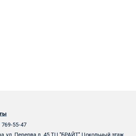
кты
) 769-55-47
ва, ул. Перерва д. 45 ТЦ "БРАЙТ" Цокольный этаж.