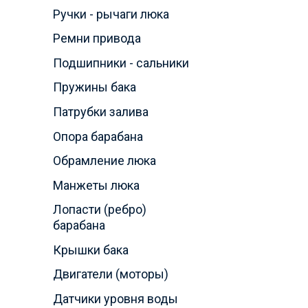
От от
Ручки - рычаги люка
От изн
Ремни привода
От об
Подшипники - сальники
Пружины бака
Хоть эта 
машины А
Патрубки залива
мелкие с
Опора барабана
рекоменду
позволит 
Обрамление люка
быть осмо
Манжеты люка
карманов
Лопасти (ребро)
срока.
барабана
Качест
Крышки бака
Двигатели (моторы)
Если так 
Датчики уровня воды
что вода 