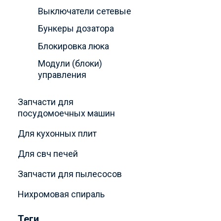
невозможе
Выключатели сетевые
эксплуата
Бункеры дозатора
бытовой т
Блокировка люка
проблема,
Модули (блоки)
Как прави
управления
производ
клемм. Да
Запчасти для
насос. А 
посудомоечных машин
Затем, к
Ардо, не 
Для кухонных плит
владеют з
Для свч печей
Запчасти для пылесосов
Нихромовая спираль
Теги