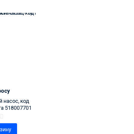
росу
 насос, код
та 518007701
рзину