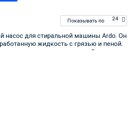
24
Показывать по
й насос для стиральной машины Ardo. Он
тработанную жидкость с грязью и пеной.
твии времени вполне может выйти из
ины Ardo «трудится» около 8-10 лет, это
мена. И если вы ищете, где купить насос
 услугам.
 содержать ряд примесей, песок или