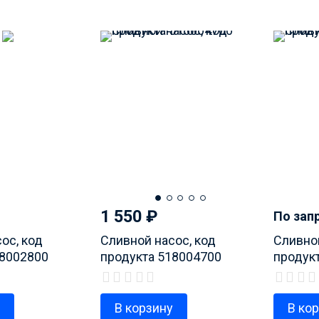
1 550
₽
По зап
ос, код
Сливной насос, код
Сливной
18002800
продукта 518004700
продук
у
В корзину
В ко