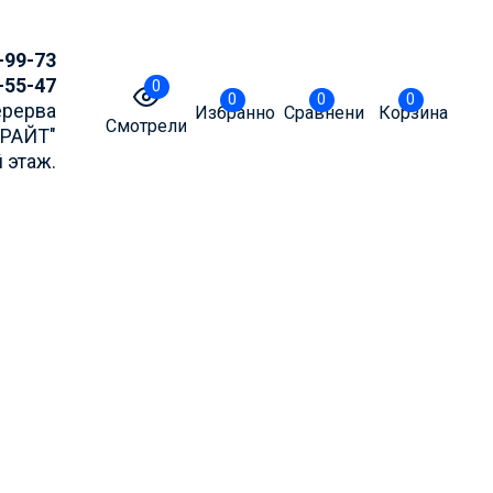
-99-73
-55-47
0
0
0
0
Перерва
Избранное
Сравнение
Корзина
Смотрели
БРАЙТ"
 этаж.
точнять актуальные
m или MAX