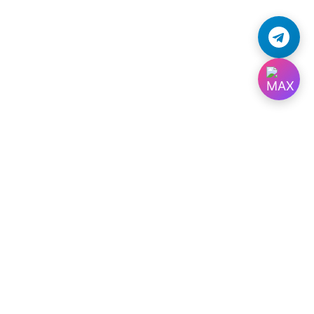
помпе;
тственности сливной насос стиральной
й слой разрушается со временем,
оль. Поэтому сам производитель
или аналогичные смягчители воды. Что
ее длительный срок. Ну и, конечно, надо
майте мелочь и другие детали из
ьной машины Ardo раньше намеченного
машин Ардо
 дальше, стирка потеряет смысл. Потому
ее вместе с пеной и грязью будет