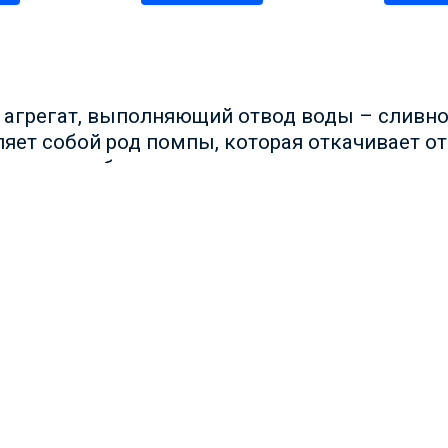
 агрегат, выполняющий отвод воды – сливно
яет собой род помпы, которая откачивает о
эта помпа буквально на износ, и по прошес
дмечено, в среднем насос для стиральной маш
льный ресурс, после которого часто нужна за
ьную машину Ардо, наш сайт всегда к вашим
 зависит поломка насоса?
чества воды, поступающей в бак – она может
ь, например;
соров, присутствующих в самом сливе;