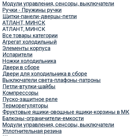
Модули управления, сенсоры, выключатели
Ручки - Пружины ручки
Щитки-панели-дверцы-петли
АТЛАНТ, МИНСК
АТЛАНТ, МИНСК
Все товары категории
Агрегат холодильный
Элементы корпуса
Испарители
Ножки холодильника
Двери в сборе
Двери для холодильника в сборе
Выключатели света-плафоны-патроны
Петли-втулки-шайбы
Компрессоры
Пуско-защитное реле
Терморегуляторы
Фруктовые ящики-овощные ящики-корзины в МК
Балконы-ограничители-емкости
Модули управления, сенсоры, выключатели
Уплотнительная резина