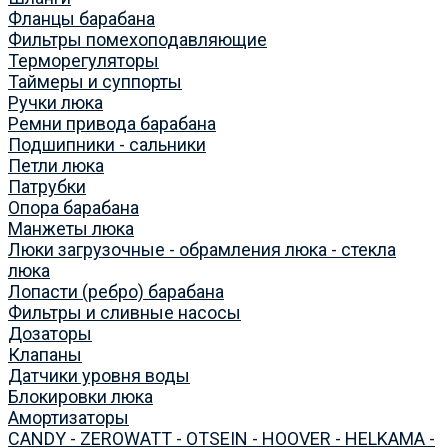
Фланцы барабана
Фильтры помехоподавляющие
Терморегуляторы
Таймеры и суппорты
Ручки люка
Ремни привода барабана
Подшипники - сальники
Петли люка
Патрубки
Опора барабана
Манжеты люка
Люки загрузочные - обрамления люка - стекла
люка
Лопасти (ребро) барабана
Фильтры и сливные насосы
Дозаторы
Клапаны
Датчики уровня воды
Блокировки люка
Амортизаторы
CANDY - ZEROWATT - OTSEIN - HOOVER - HELKAMA -