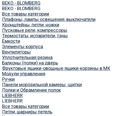
BEKO - BLOMBERG
BEKO - BLOMBERG
Все товары категории
Плафоны, лампы освещения, выключатели
Кронштейны, петли, ножки
Пусковые реле, компрессоры
Термостаты, испарители, тэны
Ёмкости
Элементы корпуса
Вентиляторы
Уплотнительная резина
Балконы (полки) на дверь
Фруктовые ящики-овощные ящики-корзины в МК
Модули управления
Ручки
Панели морозильной камеры -щитки
Полки и Обрамление полок
LIEBHERR
LIEBHERR
Все товары категории
Петли, шарниры петель