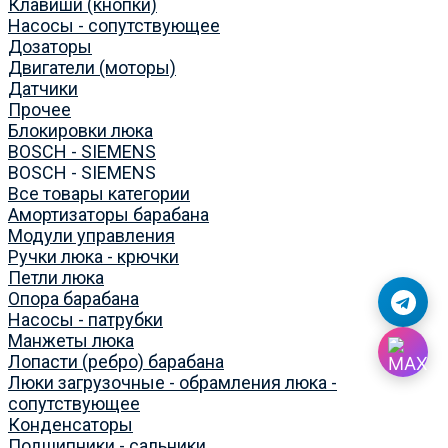
Клавиши (кнопки)
Насосы - сопутствующее
Дозаторы
Двигатели (моторы)
Датчики
Прочее
Блокировки люка
BOSCH - SIEMENS
BOSCH - SIEMENS
Все товары категории
Амортизаторы барабана
Модули управления
Ручки люка - крючки
Петли люка
Опора барабана
Насосы - патрубки
Манжеты люка
Лопасти (ребро) барабана
Люки загрузочные - обрамления люка -
сопутствующее
Конденсаторы
Подшипники - сальники