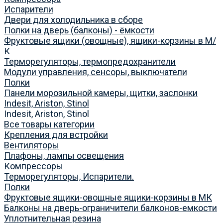
Испарители
Двери для холодильника в сборе
Полки на дверь (балконы) - ёмкости
Фруктовые ящики (овощные), ящики-корзины в М/
К
Терморегуляторы, термопредохранители
Модули управления, сенсоры, выключатели
Полки
Панели морозильной камеры, щитки, заслонки
Indesit, Ariston, Stinol
Indesit, Ariston, Stinol
Все товары категории
Крепления для встройки
Вентиляторы
Плафоны, лампы освещения
Компрессоры
Терморегуляторы, Испарители.
Полки
Фруктовые ящики-овощные ящики-корзины в МК
Балконы на дверь-ограничители балконов-емкости
Уплотнительная резина