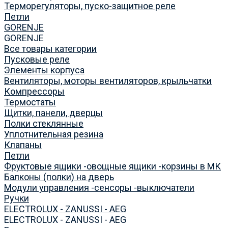
Терморегуляторы, пуско-защитное реле
Петли
GORENJE
GORENJE
Все товары категории
Пусковые реле
Элементы корпуса
Вентиляторы, моторы вентиляторов, крыльчатки
Компрессоры
Термостаты
Щитки, панели, дверцы
Полки стеклянные
Уплотнительная резина
Клапаны
Петли
Фруктовые ящики -овощные ящики -корзины в МК
Балконы (полки) на дверь
Модули управления -сенсоры -выключатели
Ручки
ELECTROLUX - ZANUSSI - AEG
ELECTROLUX - ZANUSSI - AEG