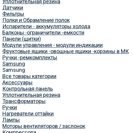
Уплотнительная резина
Датчики
Фильтры
Полки и Обрамление полок
Испарители - аккумуляторы холода
Балконы -ограничители -емкости
Панели (щитки)
Модули управления - модули индикации
Фруктовые ящики -овощные ящики -корзины в МК
Ручки -ремкомплекты
Samsung
Samsung
Все товары категории
Аксессуары
Контрольная панель
Уплотнительная резина
Трансформаторы
Ручки
Нагреватели оттайки
Лампы
Моторы вентиляторов / заслонок
Компрессора