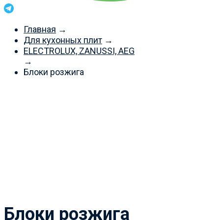
Главная
→
Для кухонных плит
→
ELECTROLUX, ZANUSSI, AEG
→
Блоки розжига
Перед оформлением
заказа просим Вас
уточнять актуальные
цены и наличие через
Telegram или MAX
Блоки розжига