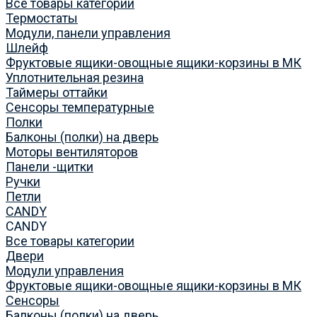
Все товары категории
Термостаты
Модули, панели управления
Шлейф
Фруктовые ящики-овощные ящики-корзины в МК
Уплотнительная резина
Таймеры оттайки
Сенсоры температурные
Полки
Балконы (полки) на дверь
Моторы вентиляторов
Панели -щитки
Ручки
Петли
CANDY
CANDY
Все товары категории
Двери
Модули управления
Фруктовые ящики-овощные ящики-корзины в МК
Сенсоры
Балконы (полки) на дверь