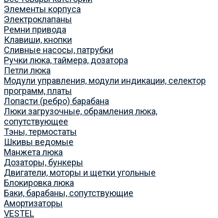
Элементы корпуса
Электроклапаны
Ремни привода
Клавиши, кнопки
Сливные насосы, патрубки
Ручки люка, таймера, дозатора
Петли люка
Модули управления, модули индикации, селектор
программ, платы
Лопасти (ребро) барабана
Люки загрузочные, обрамления люка,
сопутствующее
Тэны, термостаты
Шкивы ведомые
Манжета люка
Дозаторы, бункеры
Двигатели, моторы и щетки угольные
Блокировка люка
Баки, барабаны, сопутствующие
Амортизаторы
VESTEL