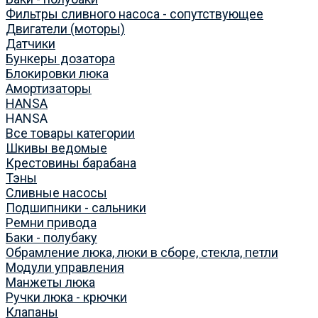
Фильтры сливного насоса - сопутствующее
Двигатели (моторы)
Датчики
Бункеры дозатора
Блокировки люка
Амортизаторы
HANSA
HANSA
Все товары категории
Шкивы ведомые
Крестовины барабана
Тэны
Сливные насосы
Подшипники - сальники
Ремни привода
Баки - полубаку
Обрамление люка, люки в сборе, стекла, петли
Модули управления
Манжеты люка
Ручки люка - крючки
Клапаны