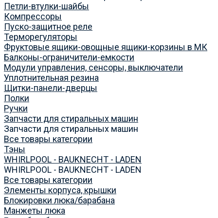
Петли-втулки-шайбы
Компрессоры
Пуско-защитное реле
Терморегуляторы
Фруктовые ящики-овощные ящики-корзины в МК
Балконы-ограничители-емкости
Модули управления, сенсоры, выключатели
Уплотнительная резина
Щитки-панели-дверцы
Полки
Ручки
Запчасти для стиральных машин
Запчасти для стиральных машин
Все товары категории
Тэны
WHIRLPOOL - BAUKNECHT - LADEN
WHIRLPOOL - BAUKNECHT - LADEN
Все товары категории
Элементы корпуса, крышки
Блокировки люка/барабана
Манжеты люка