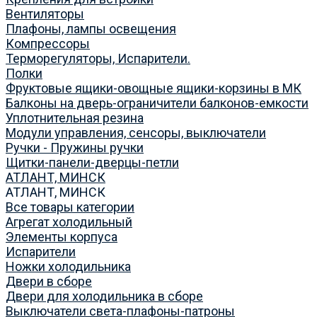
Вентиляторы
Плафоны, лампы освещения
Компрессоры
Терморегуляторы, Испарители.
Полки
Фруктовые ящики-овощные ящики-корзины в МК
Балконы на дверь-ограничители балконов-емкости
Уплотнительная резина
Модули управления, сенсоры, выключатели
Ручки - Пружины ручки
Щитки-панели-дверцы-петли
АТЛАНТ, МИНСК
АТЛАНТ, МИНСК
Все товары категории
Агрегат холодильный
Элементы корпуса
Испарители
Ножки холодильника
Двери в сборе
Двери для холодильника в сборе
Выключатели света-плафоны-патроны