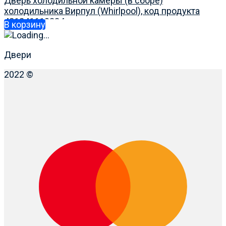
Дверь холодильной камеры (в сборе)
холодильника Вирпул (Whirlpool), код продукта
481241610334
В корзину
Двери
2022 ©