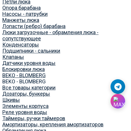
Петли люка
Опора барабана
Насосы - патрубки
Манжеты люка
Лопасти (ребро) барабана
Люки загрузочные - обрамления люка -
сопутствующее
Конденсаторы
Подшипники - сальники
Клапаны
Датчики уровня воды
Блокировки люка
BEKO - BLOMBERG
BEKO - BLOMBERG
Все товары категории
Дозаторы, бункеры
Шкивы
Элементы корпуса
Реле уровня воды
Таймеры, ручки таймеров
Амортизаторы, крепления амортизаторов
Обрамления люка