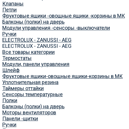
Клапаны
Петли
Фруктовые ящики -овощные ящики -корзины в МК
Балконы (полки) на дверь
Модули управления -сенсоры -выключатели
Ручки
ELECTROLUX - ZANUSSI - AEG
ELECTROLUX - ZANUSSI - AEG
Все товары категории
Термостаты
Модули, панели управления
Шлейф
Фруктовые ящики-овощные ящики-корзины в МК
Уплотнительная резина
Таймеры оттайки
Сенсоры температурные
Полки
Балконы (полки) на дверь
Моторы вентиляторов
Панели -щитки
Ручки