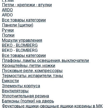
Петли - крепежи - втулки
ARDO
ARDO
Все товары категории
Панели (щитки)
Ручки
Полки
Модули управления
BEKO - BLOMBERG
BEKO - BLOMBERG
Все товары категории
Плафоны, лампы освещения, выключатели
Кронштейны, петли, ножки
Пусковые реле, компрессоры
Термостаты, испарители, тэны
Ёмкости
Элементы корпуса
Вентиляторы
Уплотнительная резина
Балконы (полки) на дверь
Фруктовые ящики-овощные ящики-корзины в МК