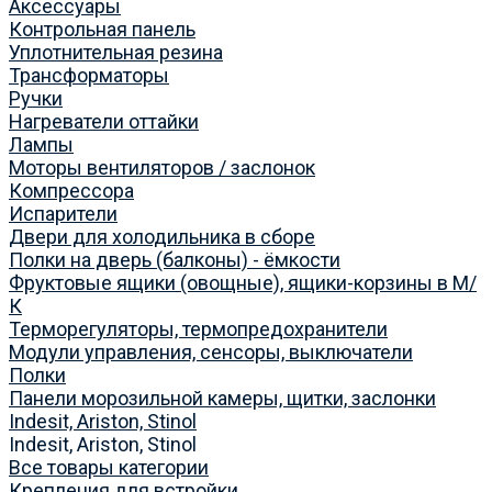
Аксессуары
Контрольная панель
Уплотнительная резина
Трансформаторы
Ручки
Нагреватели оттайки
Лампы
Моторы вентиляторов / заслонок
Компрессора
Испарители
Двери для холодильника в сборе
Полки на дверь (балконы) - ёмкости
Фруктовые ящики (овощные), ящики-корзины в М/
К
Терморегуляторы, термопредохранители
Модули управления, сенсоры, выключатели
Полки
Панели морозильной камеры, щитки, заслонки
Indesit, Ariston, Stinol
Indesit, Ariston, Stinol
Все товары категории
Крепления для встройки