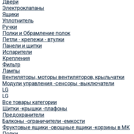
Двери
Электроклапаны
Ящики
Уплотнитель
Ручки
Полки и Обрамление полок
Петли - крепежи - втулки
Панели и щитки
Испарители
Крепления
Фильтр
Лампы
Вентиляторы, моторы вентиляторов, крыльчатки
Модули управления -сенсоры -выключатели
LG
LG
Все товары категории
Щитки -крышки -плафоны
Предохранители
Балконы -ограничители -емкости
Фруктовые ящики -овощные ящики -корзины в МК
Полки