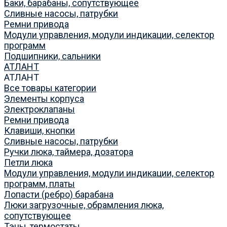
Баки, барабаны, сопутствующее
Сливные насосы, патрубки
Ремни привода
Модули управления, модули индикации, селектор
программ
Подшипники, сальники
АТЛАНТ
АТЛАНТ
Все товары категории
Элементы корпуса
Электроклапаны
Ремни привода
Клавиши, кнопки
Сливные насосы, патрубки
Ручки люка, таймера, дозатора
Петли люка
Модули управления, модули индикации, селектор
программ, платы
Лопасти (ребро) барабана
Люки загрузочные, обрамления люка,
сопутствующее
Тэны, термостаты