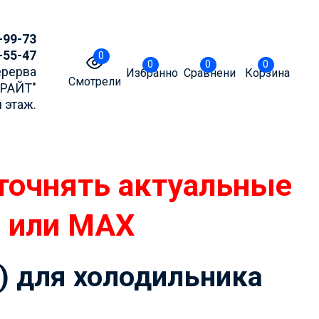
-99-73
-55-47
0
0
0
0
Перерва
Избранное
Сравнение
Корзина
Смотрели
БРАЙТ"
 этаж.
точнять актуальные
m или MAX
) для холодильника