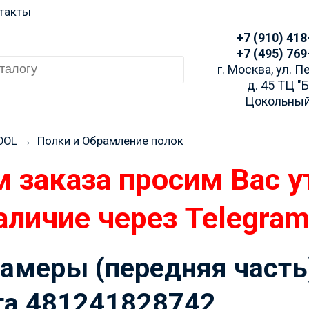
такты
+7 (910) 418
+7 (495) 769
г. Москва, ул. 
д. 45 ТЦ "
Цокольный
OOL
→
Полки и Обрамление полок
 заказа просим Вас у
аличие через Telegra
амеры (передняя часть
кта 481241828742