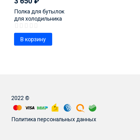
3 650
₽
Полка для бутылок
для холодильника
Whirlpool, код проукта
481241828739
В корзину
2022 ©
Политика персональных данных