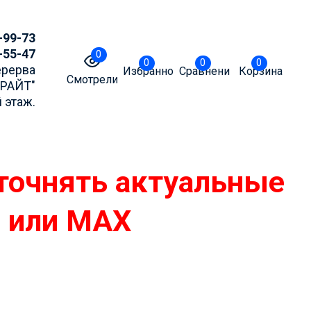
-99-73
-55-47
0
0
0
0
Перерва
Избранное
Сравнение
Корзина
Смотрели
БРАЙТ"
 этаж.