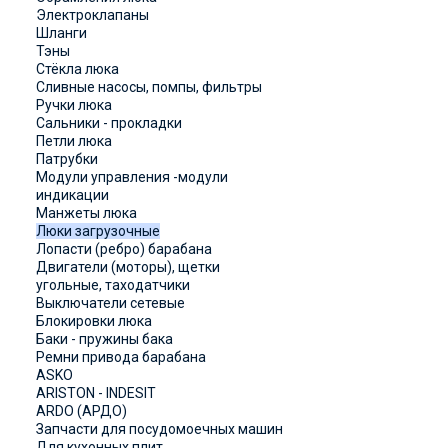
Электроклапаны
Шланги
Тэны
Стёкла люка
Сливные насосы, помпы, фильтры
Ручки люка
Сальники - прокладки
Петли люка
Патрубки
Модули управления -модули
индикации
Манжеты люка
Люки загрузочные
Лопасти (ребро) барабана
Двигатели (моторы), щетки
угольные, таходатчики
Выключатели сетевые
Блокировки люка
Баки - пружины бака
Ремни привода барабана
ASKO
ARISTON - INDESIT
ARDO (АРДО)
Запчасти для посудомоечных машин
Для кухонных плит