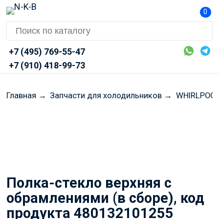
0
+7 (495) 769-55-47
+7 (910) 418-99-73
Главная
→
Запчасти для холодильников
→
WHIRLPOO
Перед оформлением заказа
просим Вас уточнять
актуальные цены и наличие
через Telegram или MAX
Полка-стекло верхняя с
обрамлениями (в сборе), код
продукта 480132101255