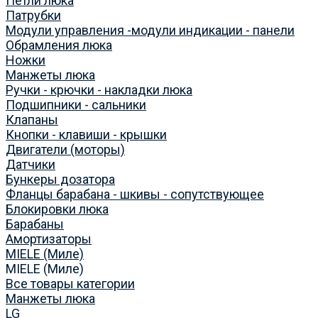
Петли люка
Патрубки
Модули управления -модули индикации - панели
Обрамления люка
Ножки
Манжеты люка
Ручки - крючки - накладки люка
Подшипники - сальники
Клапаны
Кнопки - клавиши - крышки
Двигатели (моторы)
Датчики
Бункеры дозатора
Фланцы барабана - шкивы - сопутствующее
Блокировки люка
Барабаны
Амортизаторы
MIELE (Миле)
MIELE (Миле)
Все товары категории
Манжеты люка
LG