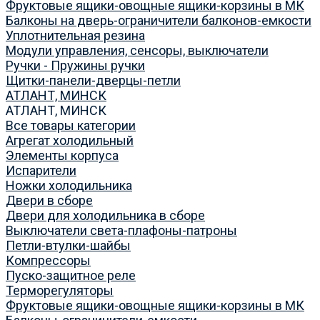
Фруктовые ящики-овощные ящики-корзины в МК
Балконы на дверь-ограничители балконов-емкости
Уплотнительная резина
Модули управления, сенсоры, выключатели
Ручки - Пружины ручки
Щитки-панели-дверцы-петли
АТЛАНТ, МИНСК
АТЛАНТ, МИНСК
Все товары категории
Агрегат холодильный
Элементы корпуса
Испарители
Ножки холодильника
Двери в сборе
Двери для холодильника в сборе
Выключатели света-плафоны-патроны
Петли-втулки-шайбы
Компрессоры
Пуско-защитное реле
Терморегуляторы
Фруктовые ящики-овощные ящики-корзины в МК