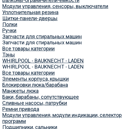
Балконы-ограничители-емкости
Модули управления, сенсоры, выключатели
Уплотнительная резина
Щитки-панели-дверцы
Полки
Ручки
Запчасти для стиральных машин
Запчасти для стиральных машин
Все товары категории
Тэны
WHIRLPOOL - BAUKNECHT - LADEN
WHIRLPOOL - BAUKNECHT - LADEN
Все товары категории
Элементы корпуса, крышки
Блокировки люка/барабана
Манжеты люка
Баки, барабаны, сопутствующее
Сливные насосы, патрубки
Ремни привода
Модули управления, модули индикации, селектор
программ
Подшипники, сальники