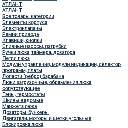
АТЛАНТ
АТЛАНТ
Все товары категории
Элементы корпуса
Электроклапаны
Ремни привода
Клавиши, кнопки
Сливные насосы, патрубки
Ручки люка, таймера, дозатора
Петли люка
Модули управления, модули индикации, селектор
программ, платы
Лопасти (ребро) барабана
Люки загрузочные, обрамления люка,
сопутствующее
Тэны, термостаты
Шкивы ведомые
Манжета люка
Дозаторы, бункеры
Двигатели, моторы и щетки угольные
Блокировка люка