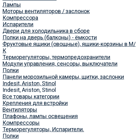
Лампы
Моторы вентиляторов / заслонок
Компрессора
Испарители
Двери для холодильника в сборе
Полки на дверь (балконы) - ёмкости
Фруктовые ящики (овощные), ящики-корзины в М/
К
Терморегуляторы, термопредохранители
Модули управления, сенсоры, выключатели
Полки
Панели морозильной камеры, щитки, заслонки
Indesit, Ariston, Stinol
Indesit, Ariston, Stinol
Все товары категории
Крепления для встройки
Вентиляторы
Плафоны, лампы освещения
Компрессоры
Терморегуляторы, Испарители.
Полки