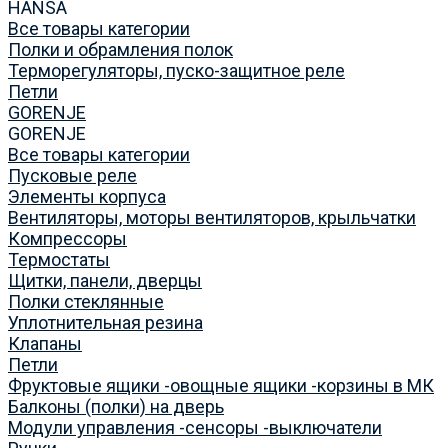
HANSA
Все товары категории
Полки и обрамления полок
Терморегуляторы, пуско-защитное реле
Петли
GORENJE
GORENJE
Все товары категории
Пусковые реле
Элементы корпуса
Вентиляторы, моторы вентиляторов, крыльчатки
Компрессоры
Термостаты
Щитки, панели, дверцы
Полки стеклянные
Уплотнительная резина
Клапаны
Петли
Фруктовые ящики -овощные ящики -корзины в МК
Балконы (полки) на дверь
Модули управления -сенсоры -выключатели