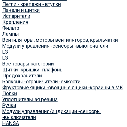
Петли - крепежи - втулки
Панели и щитки
Испарители
Крепления
Фильтр
Лампы
Вентиляторы, моторы вентиляторов, крыльчатки
Модули управления -сенсоры -выключатели
LG
LG
Все товары категории
Щитки -крышки -плафоны
Предохранители
Балконы -ограничители -емкости
Фруктовые ящики -овощные ящики -корзины в МК
Полки
Уплотнительная резина
Ручки
Модули управления/индикации -сенсоры
-выключатели
HANSA