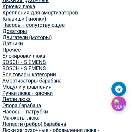
Люки загрузочные
Крючки люка
Крепления для амортизаторов
Клавиши (кнопки)
Насосы - сопутствующее
Дозаторы
Двигатели (моторы)
Датчики
Прочее
Блокировки люка
BOSCH - SIEMENS
BOSCH - SIEMENS
Все товары категории
Амортизаторы барабана
Модули управления
Ручки люка - крючки
Петли люка
Опора барабана
Насосы - патрубки
Манжеты люка
Лопасти (ребро) барабана
Люки загрузочные - обрамления люка -