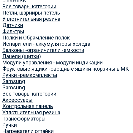
LIEBHERR
Все товары категории
Петли, шарниры петель
Уплотнительная резина
Датчики
Фильтры
Полки и Обрамление полок
Испарители - аккумуляторы холода
Балконы -ограничители -емкости
Панели (щитки)
Модули управления - модули индикации
Фруктовые ящики -овощные ящики -корзины в МК
Ручки -ремкомплекты
Samsung
Samsung
Все товары категории
Аксессуары
Контрольная панель
Уплотнительная резина
Трансформаторы
Ручки
Нагреватели оттайки