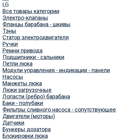
LG
Все товары категории
Электро-клапаны
Фланцы барабана - шкивы
Тэны
Статор электродвигателя
Ручки
Ремни привода
Подшипники - сальники
Петли люка
Модули управления - индикации - панели
Насосы
Манжеты люка
Люки загрузочные
Лопасти (ребро) барабана
Баки - полубаки
Фильтры сливного насоса - сопутствующее
Двигатели (моторы)
Датчики
Бункеры дозатора
Блокировки люка