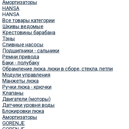
Амортизаторы
HANSA
HANSA
Все товары категории
Шкивы ведомые
Крестовины барабана
Тэны
Сливные насосы
Подшипники - сальники
Ремни привода
Баки - полубаку
Обрамление люка, люки в сборе, стекла, петли
Модули управления
Манжеты люка
Ручки люка - крючки
Клапаны
Двигатели (моторы)
Датчики уровня воды
Блокировки люка
Амортизаторы
GORENJE