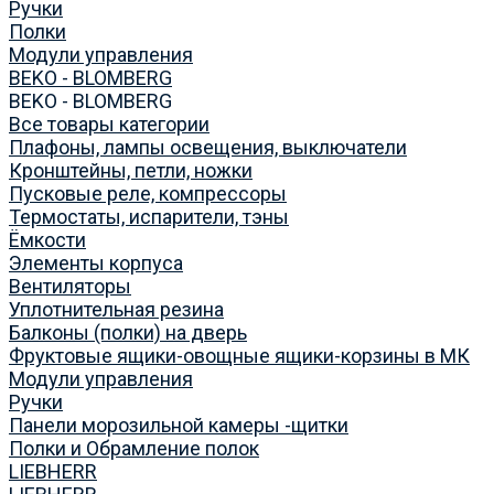
Ручки
Полки
Модули управления
BEKO - BLOMBERG
BEKO - BLOMBERG
Все товары категории
Плафоны, лампы освещения, выключатели
Кронштейны, петли, ножки
Пусковые реле, компрессоры
Термостаты, испарители, тэны
Ёмкости
Элементы корпуса
Вентиляторы
Уплотнительная резина
Балконы (полки) на дверь
Фруктовые ящики-овощные ящики-корзины в МК
Модули управления
Ручки
Панели морозильной камеры -щитки
Полки и Обрамление полок
LIEBHERR