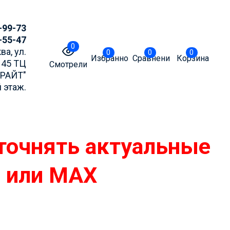
-99-73
-55-47
0
ва, ул.
0
0
0
Избранное
Сравнение
Корзина
 45 ТЦ
Смотрели
БРАЙТ"
 этаж.
точнять актуальные
m или MAX