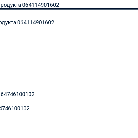
родукта 064114901602
64746100102