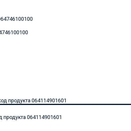
64746100100
од продукта 064114901601