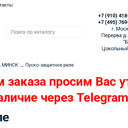
такты
+7 (910) 418
+7 (495) 769
г. Моск
Перерва д.
"
Цокольный
, МИНСК
Пуско-защитное реле
→
 заказа просим Вас у
аличие через Telegra
ле