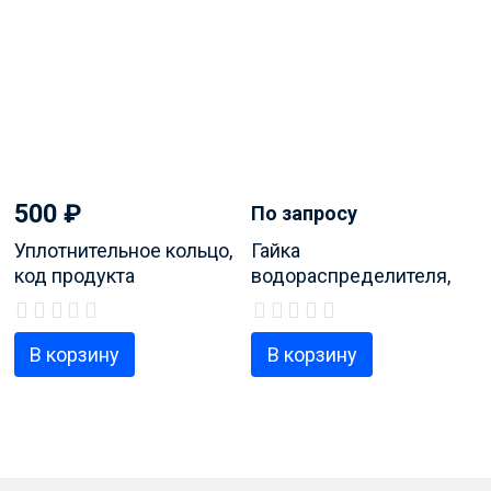
500
₽
По запросу
Уплотнительное кольцо,
Гайка
код продукта
водораспределителя,
50282650006 в/з
код продукта
50248856002
1526272107
В корзину
В корзину