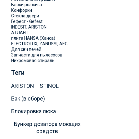
Блоки розжига
Конфорки
Стекла двери
Гефест - Gefest
INDESIT, ARISTON
АТЛАНТ
плита HANSA (Ханса)
ELECTROLUX, ZANUSSI, AEG
Для свч печей
Запчасти для пылесосов
Нихромовая спираль
Теги
ARISTON
STINOL
Бак (в сборе)
Блокировка люка
Бункер дозатора моющих
средств