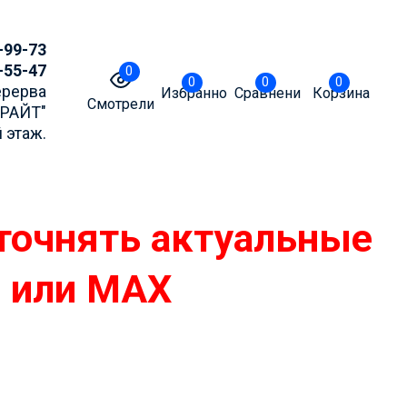
-99-73
-55-47
0
0
0
0
Перерва
Избранное
Сравнение
Корзина
Смотрели
БРАЙТ"
 этаж.
точнять актуальные
m или MAX