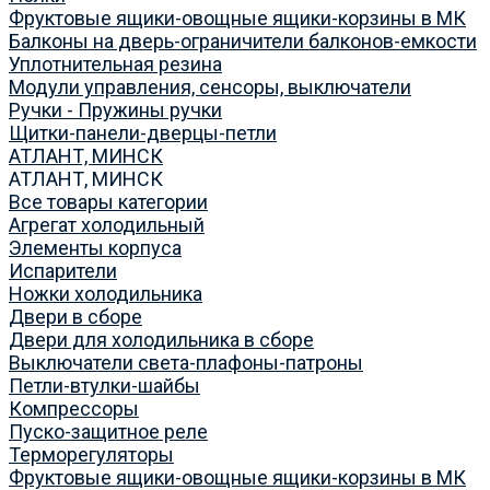
Фруктовые ящики-овощные ящики-корзины в МК
Балконы на дверь-ограничители балконов-емкости
Уплотнительная резина
Модули управления, сенсоры, выключатели
Ручки - Пружины ручки
Щитки-панели-дверцы-петли
АТЛАНТ, МИНСК
АТЛАНТ, МИНСК
Все товары категории
Агрегат холодильный
Элементы корпуса
Испарители
Ножки холодильника
Двери в сборе
Двери для холодильника в сборе
Выключатели света-плафоны-патроны
Петли-втулки-шайбы
Компрессоры
Пуско-защитное реле
Терморегуляторы
Фруктовые ящики-овощные ящики-корзины в МК