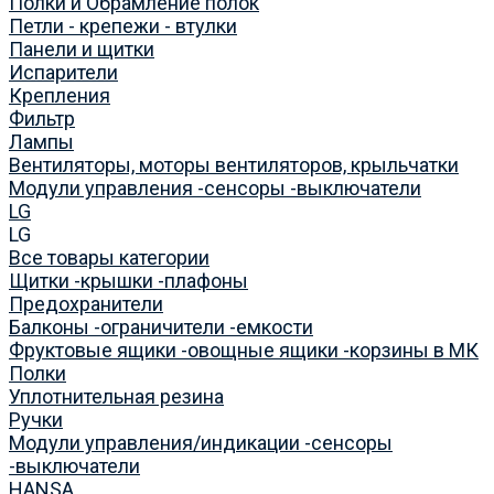
Полки и Обрамление полок
Петли - крепежи - втулки
Панели и щитки
Испарители
Крепления
Фильтр
Лампы
Вентиляторы, моторы вентиляторов, крыльчатки
Модули управления -сенсоры -выключатели
LG
LG
Все товары категории
Щитки -крышки -плафоны
Предохранители
Балконы -ограничители -емкости
Фруктовые ящики -овощные ящики -корзины в МК
Полки
Уплотнительная резина
Ручки
Модули управления/индикации -сенсоры
-выключатели
HANSA