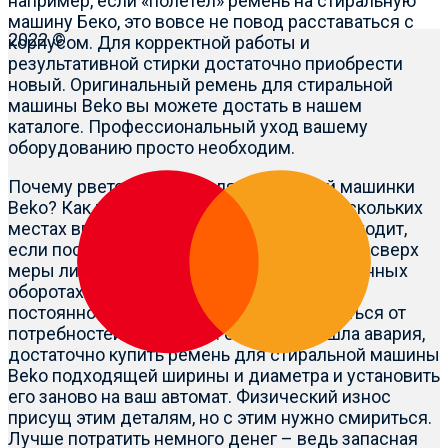
например, если «полетел» ремень на стиральную
машину Беко, это вовсе не повод расставаться с
2022 ©
корпусом. Для корректной работы и
результативной стирки достаточно приобрести
новый. Оригинальный ремень для стиральной
машины Beko вы можете достать в нашем
каталоге. Профессиональный уход вашему
оборудованию просто необходим.
Почему рвется ремень для стиральной машинки
Beko? Как правило, он перетирается в нескольких
местах ввиду сильного износа. Это происходит,
если постоянно нагружать барабан бельем сверх
меры либо производить стирку на повышенных
оборотах / при повышенной температуре
постоянно. Однако что же теперь, отказаться от
потребностей? Не нужно: если произошла авария,
достаточно купить ремень для стиральной машины
Beko подходящей ширины и диаметра и установить
его заново на ваш автомат. Физический износ
присущ этим деталям, но с этим нужно смириться.
Лучше потратить немного денег – ведь запасная