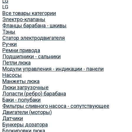
LG
LG
Все товары категории
Электро-клапаны
Фланцы барабана - шкивы
Тэны
Статор электродвигателя
Ручки
Ремни привода
Подшипники - сальники
Петли люка
Модули управления - индикации - панели
Насосы
Манжеты люка
Люки загрузочные
Лопасти (ребро) барабана
Баки - полубаки
Фильтры сливного насоса - сопутствующее
Двигатели (моторы)
Датчики
Бункеры дозатора
Блокировки люка