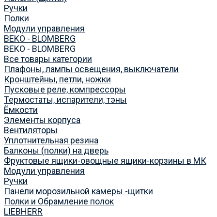
Ручки
Полки
Модули управления
BEKO - BLOMBERG
BEKO - BLOMBERG
Все товары категории
Плафоны, лампы освещения, выключатели
Кронштейны, петли, ножки
Пусковые реле, компрессоры
Термостаты, испарители, тэны
Ёмкости
Элементы корпуса
Вентиляторы
Уплотнительная резина
Балконы (полки) на дверь
Фруктовые ящики-овощные ящики-корзины в МК
Модули управления
Ручки
Панели морозильной камеры -щитки
Полки и Обрамление полок
LIEBHERR