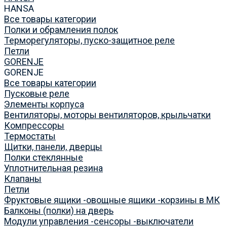
HANSA
Все товары категории
Полки и обрамления полок
Терморегуляторы, пуско-защитное реле
Петли
GORENJE
GORENJE
Все товары категории
Пусковые реле
Элементы корпуса
Вентиляторы, моторы вентиляторов, крыльчатки
Компрессоры
Термостаты
Щитки, панели, дверцы
Полки стеклянные
Уплотнительная резина
Клапаны
Петли
Фруктовые ящики -овощные ящики -корзины в МК
Балконы (полки) на дверь
Модули управления -сенсоры -выключатели