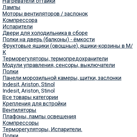
Нагреватели оттайки
Лампы
Моторы вентиляторов / заслонок
Компрессора
Испарители
Двери для холодильника в сборе
Полки на дверь (балконы) - ёмкости
Фруктовые ящики (овощные), ящики-корзины в М/
К
Терморегуляторы, термопредохранители
Модули управления, сенсоры, выключатели
Полки
Панели морозильной камеры, щитки, заслонки
Indesit, Ariston, Stinol
Indesit, Ariston, Stinol
Все товары категории
Крепления для встройки
Вентиляторы
Плафоны, лампы освещения
Компрессоры
Терморегуляторы, Испарители.
Полки