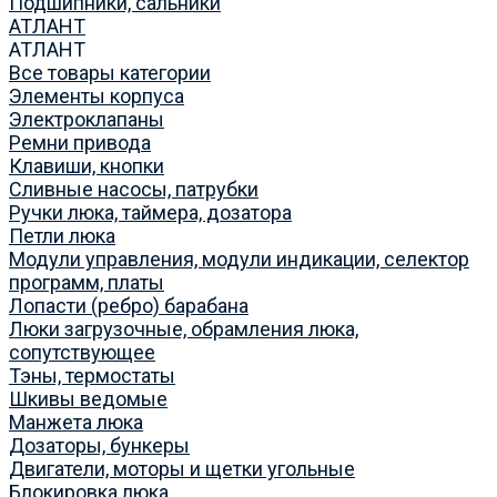
Подшипники, сальники
АТЛАНТ
АТЛАНТ
Все товары категории
Элементы корпуса
Электроклапаны
Ремни привода
Клавиши, кнопки
Сливные насосы, патрубки
Ручки люка, таймера, дозатора
Петли люка
Модули управления, модули индикации, селектор
программ, платы
Лопасти (ребро) барабана
Люки загрузочные, обрамления люка,
сопутствующее
Тэны, термостаты
Шкивы ведомые
Манжета люка
Дозаторы, бункеры
Двигатели, моторы и щетки угольные
Блокировка люка