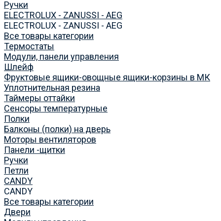
Ручки
ELECTROLUX - ZANUSSI - AEG
ELECTROLUX - ZANUSSI - AEG
Все товары категории
Термостаты
Модули, панели управления
Шлейф
Фруктовые ящики-овощные ящики-корзины в МК
Уплотнительная резина
Таймеры оттайки
Сенсоры температурные
Полки
Балконы (полки) на дверь
Моторы вентиляторов
Панели -щитки
Ручки
Петли
CANDY
CANDY
Все товары категории
Двери