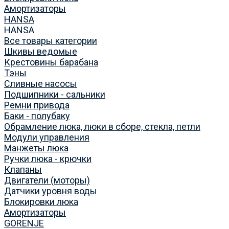
Амортизаторы
HANSA
HANSA
Все товары категории
Шкивы ведомые
Крестовины барабана
Тэны
Сливные насосы
Подшипники - сальники
Ремни привода
Баки - полубаку
Обрамление люка, люки в сборе, стекла, петли
Модули управления
Манжеты люка
Ручки люка - крючки
Клапаны
Двигатели (моторы)
Датчики уровня воды
Блокировки люка
Амортизаторы
GORENJE