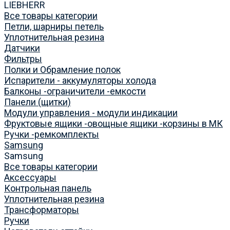
LIEBHERR
Все товары категории
Петли, шарниры петель
Уплотнительная резина
Датчики
Фильтры
Полки и Обрамление полок
Испарители - аккумуляторы холода
Балконы -ограничители -емкости
Панели (щитки)
Модули управления - модули индикации
Фруктовые ящики -овощные ящики -корзины в МК
Ручки -ремкомплекты
Samsung
Samsung
Все товары категории
Аксессуары
Контрольная панель
Уплотнительная резина
Трансформаторы
Ручки