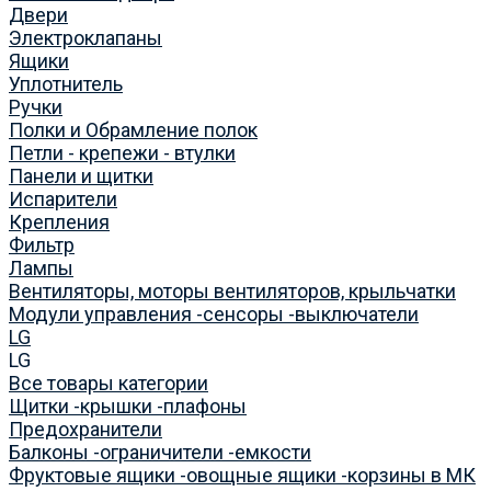
Двери
Электроклапаны
Ящики
Уплотнитель
Ручки
Полки и Обрамление полок
Петли - крепежи - втулки
Панели и щитки
Испарители
Крепления
Фильтр
Лампы
Вентиляторы, моторы вентиляторов, крыльчатки
Модули управления -сенсоры -выключатели
LG
LG
Все товары категории
Щитки -крышки -плафоны
Предохранители
Балконы -ограничители -емкости
Фруктовые ящики -овощные ящики -корзины в МК