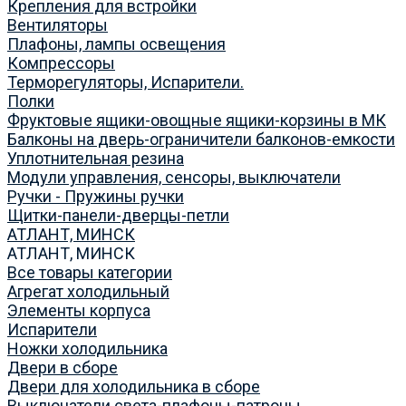
Крепления для встройки
Вентиляторы
Плафоны, лампы освещения
Компрессоры
Терморегуляторы, Испарители.
Полки
Фруктовые ящики-овощные ящики-корзины в МК
Балконы на дверь-ограничители балконов-емкости
Уплотнительная резина
Модули управления, сенсоры, выключатели
Ручки - Пружины ручки
Щитки-панели-дверцы-петли
АТЛАНТ, МИНСК
АТЛАНТ, МИНСК
Все товары категории
Агрегат холодильный
Элементы корпуса
Испарители
Ножки холодильника
Двери в сборе
Двери для холодильника в сборе
Выключатели света-плафоны-патроны