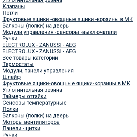
Клапаны
Петли
Фруктовые ящики -овощные ящики -корзины в МК
Балконы (полки) на дверь
Модули управления -сенсоры -выключатели
Ручки
ELECTROLUX - ZANUSSI - AEG
ELECTROLUX - ZANUSSI - AEG
Все товары категории
Термостаты
Модули, панели управления
Шлейф
Фруктовые ящики-овощные ящики-корзины в МК
Уплотнительная резина
Таймеры оттайки
Сенсоры температурные
Полки
Балконы (полки) на дверь
Моторы вентиляторов
Панели -щитки
Ручки