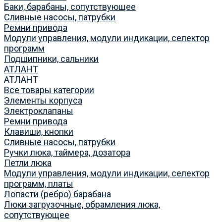
Баки, барабаны, сопутствующее
Сливные насосы, патрубки
Ремни привода
Модули управления, модули индикации, селектор
программ
Подшипники, сальники
АТЛАНТ
АТЛАНТ
Все товары категории
Элементы корпуса
Электроклапаны
Ремни привода
Клавиши, кнопки
Сливные насосы, патрубки
Ручки люка, таймера, дозатора
Петли люка
Модули управления, модули индикации, селектор
программ, платы
Лопасти (ребро) барабана
Люки загрузочные, обрамления люка,
сопутствующее