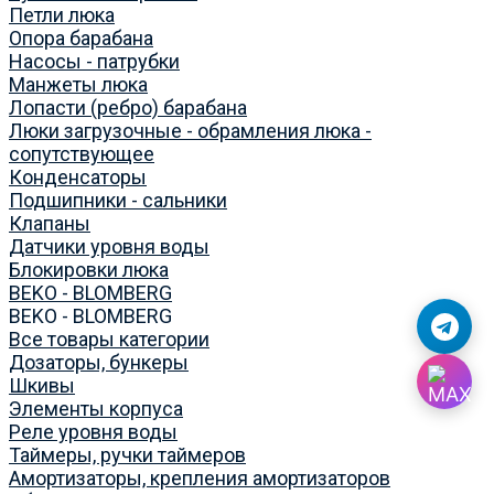
Петли люка
Опора барабана
Насосы - патрубки
Манжеты люка
Лопасти (ребро) барабана
Люки загрузочные - обрамления люка -
сопутствующее
Конденсаторы
Подшипники - сальники
Клапаны
Датчики уровня воды
Блокировки люка
BEKO - BLOMBERG
BEKO - BLOMBERG
Все товары категории
Дозаторы, бункеры
Шкивы
Элементы корпуса
Реле уровня воды
Таймеры, ручки таймеров
Амортизаторы, крепления амортизаторов