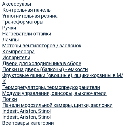
Аксессуары
Контрольная панель
Уплотнительная резина
Трансформаторы
Ручки
Нагреватели оттайки
Лампы
Моторы вентиляторов / заслонок
Компрессора
Испарители
Двери для холодильника в сборе
Полки на дверь (балконы) - ёмкости
Фруктовые ящики (овощные), ящики-корзины в М/
К
Терморегуляторы, термопредохранители
Модули управления, сенсоры, выключатели
Полки
Панели морозильной камеры, щитки, заслонки
Indesit, Ariston, Stinol
Indesit, Ariston, Stinol
Все товары категории