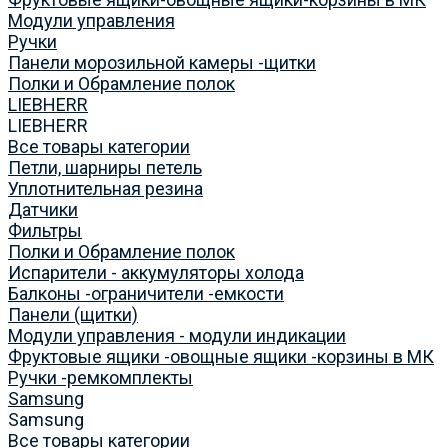
Модули управления
Ручки
Панели морозильной камеры -щитки
Полки и Обрамление полок
LIEBHERR
LIEBHERR
Все товары категории
Петли, шарниры петель
Уплотнительная резина
Датчики
Фильтры
Полки и Обрамление полок
Испарители - аккумуляторы холода
Балконы -ограничители -емкости
Панели (щитки)
Модули управления - модули индикации
Фруктовые ящики -овощные ящики -корзины в МК
Ручки -ремкомплекты
Samsung
Samsung
Все товары категории