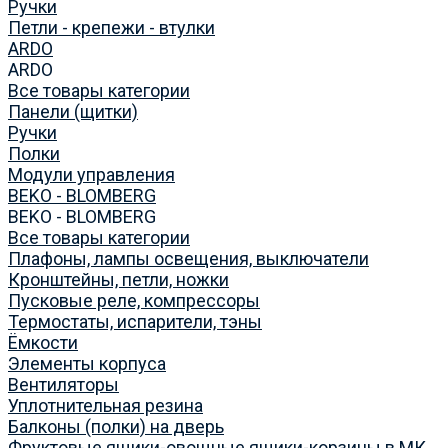
Ручки
Петли - крепежи - втулки
ARDO
ARDO
Все товары категории
Панели (щитки)
Ручки
Полки
Модули управления
BEKO - BLOMBERG
BEKO - BLOMBERG
Все товары категории
Плафоны, лампы освещения, выключатели
Кронштейны, петли, ножки
Пусковые реле, компрессоры
Термостаты, испарители, тэны
Ёмкости
Элементы корпуса
Вентиляторы
Уплотнительная резина
Балконы (полки) на дверь
Фруктовые ящики-овощные ящики-корзины в МК