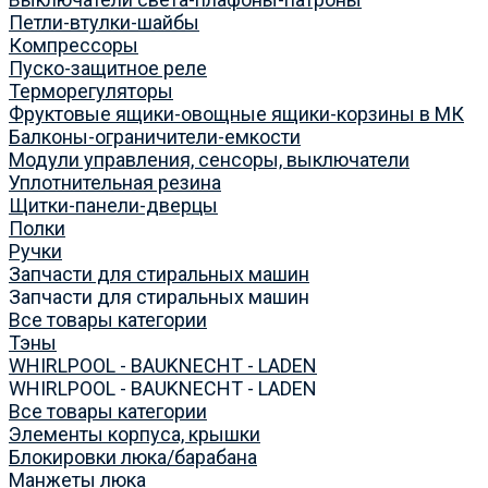
Петли-втулки-шайбы
Компрессоры
Пуско-защитное реле
Терморегуляторы
Фруктовые ящики-овощные ящики-корзины в МК
Балконы-ограничители-емкости
Модули управления, сенсоры, выключатели
Уплотнительная резина
Щитки-панели-дверцы
Полки
Ручки
Запчасти для стиральных машин
Запчасти для стиральных машин
Все товары категории
Тэны
WHIRLPOOL - BAUKNECHT - LADEN
WHIRLPOOL - BAUKNECHT - LADEN
Все товары категории
Элементы корпуса, крышки
Блокировки люка/барабана
Манжеты люка