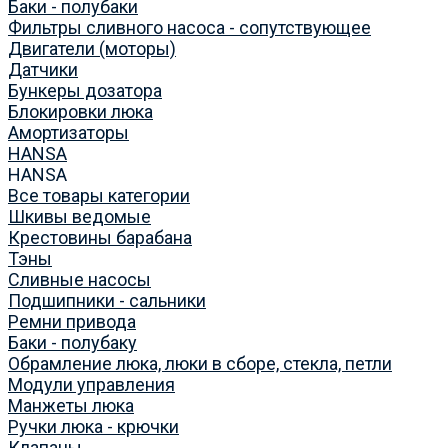
Баки - полубаки
Фильтры сливного насоса - сопутствующее
Двигатели (моторы)
Датчики
Бункеры дозатора
Блокировки люка
Амортизаторы
HANSA
HANSA
Все товары категории
Шкивы ведомые
Крестовины барабана
Тэны
Сливные насосы
Подшипники - сальники
Ремни привода
Баки - полубаку
Обрамление люка, люки в сборе, стекла, петли
Модули управления
Манжеты люка
Ручки люка - крючки
Клапаны