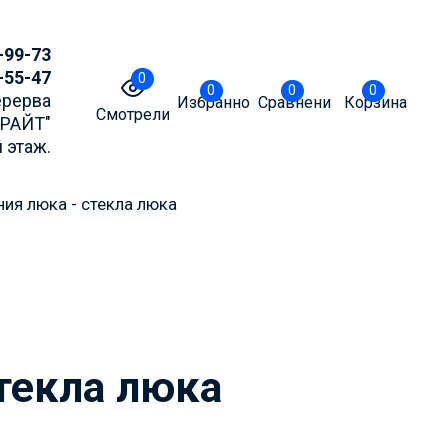
-99-73
-55-47
0
0
0
0
Перерва
Избранное
Сравнение
Корзина
Смотрели
БРАЙТ"
 этаж.
ия люка - стекла люка
точнять актуальные
m или MAX
текла люка