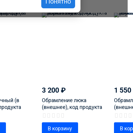
Понятно
3 200
₽
1 550
очный (в
Обрамление люка
Обрамл
 продукта
(внешнее), код продукта
(внешне
2
1324293438
124806
у
В корзину
В ко