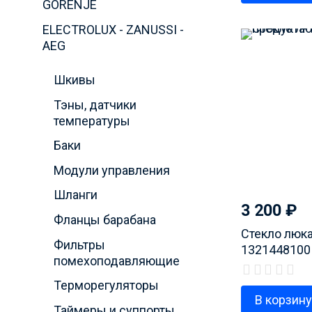
GORENJE
ELECTROLUX - ZANUSSI -
AEG
Шкивы
Тэны, датчики
температуры
Баки
Модули управления
Шланги
3 200
₽
Фланцы барабана
Стекло люка
Фильтры
1321448100
помехоподавляющие
Терморегуляторы
В корзин
Таймеры и суппорты