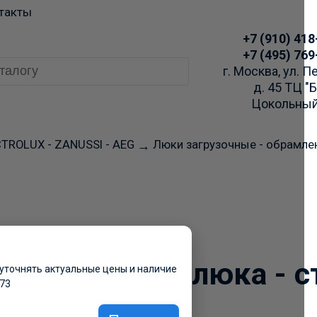
такты
+7 (910) 418
+7 (495) 769
г. Москва, ул. 
д. 45 ТЦ "
Цокольный
TROLUX - ZANUSSI - AEG
Люки загрузочные - обрамлен
→
 заказа просим Вас у
аличие через Telegra
×
 обрамления люка - с
уточнять актуальные цены и наличие
-73