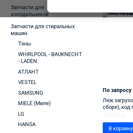
Запчасти для
холодильников
Запчасти для стиральных
машин
Тэны
WHIRLPOOL - BAUKNECHT
- LADEN
АТЛАНТ
VESTEL
По запросу
SAMSUNG
Люк загруз
MIELE (Миле)
сборе), код
5025301300
LG
HANSA
В корзин