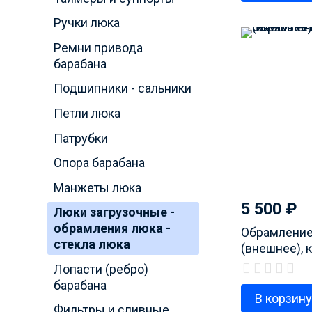
Ручки люка
Ремни привода
барабана
Подшипники - сальники
Петли люка
Патрубки
Опора барабана
Манжеты люка
5 500
₽
Люки загрузочные -
обрамления люка -
Обрамление
стекла люка
(внешнее), 
1327637110
Лопасти (ребро)
барабана
В корзин
Фильтры и сливные