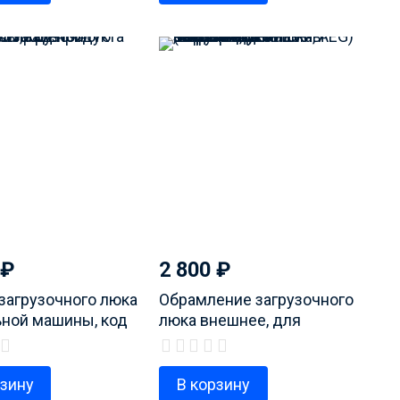
₽
2 800
₽
загрузочного люка
Обрамление загрузочного
ьной машины, код
люка внешнее, для
та 1326757000
стиральной машины
(Electrolux, Zanussi, AEG) ,
код продукта 1320147042
рзину
В корзину