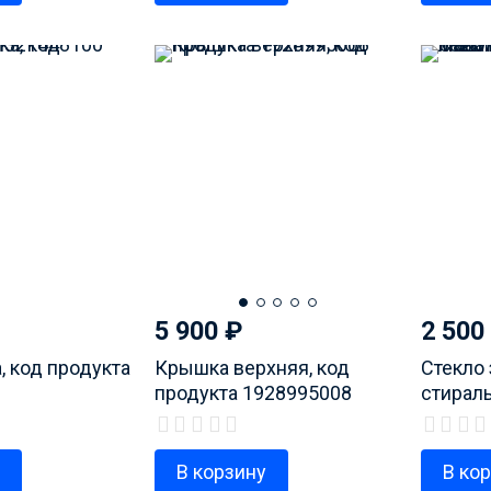
5 900
₽
2 500
, код продукта
Крышка верхняя, код
Стекло 
продукта 1928995008
стирал
продук
у
В корзину
В ко