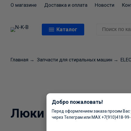
О магазине
Доставка и оплата
Новости
Кон
Каталог
Главная
→
Запчасти для стиральных машин
→
ELEC
Перед оформлением
цены и н
Добро пожаловать!
Люки загрузочные -
Перед оформлением заказа просим Вас 
через Телеграм или MAX +7(910)418-99