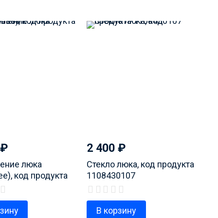
₽
2 400
₽
ение люка
Стекло люка, код продукта
е), код продукта
1108430107
6001
рзину
В корзину