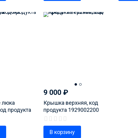
9 000
₽
 люка
Крышка верхняя, код
код продукта
продукта 1929002200
у
В корзину