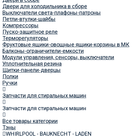
Двери для холодильника в сборе
Выключатели света-плафоны-патроны
Петли-втулки-шайбы
Компрессоры
Пуско-защитное реле
Терморегуляторы
Фруктовые ящики-овощные ящики-корзины в МК
Балконы-ограничители-емкости
Модули управления, сенсоры, выключатели
Уплотнительная резина
Щитки-панели-дверцы
Полки
Ручки
Запчасти для стиральных машин
Запчасти для стиральных машин
Все товары категории
Тэны
WHIRLPOOL - BAUKNECHT - LADEN