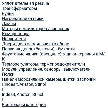
Уплотнительная резина
Трансформаторы
Ручки
Нагреватели оттайки
Лампы
Моторы вентиляторов / заслонок
Компрессора
Испарители
Двери для холодильника в сборе
Полки на дверь (балконы) - ёмкости
Фруктовые ящики (овощные), ящики-корзины в М/
К
Терморегуляторы, термопредохранители
Модули управления, сенсоры, выключатели
Полки
Панели морозильной камеры, щитки, заслонки
Indesit, Ariston, Stinol
Indesit, Ariston, Stinol
Все товары категории