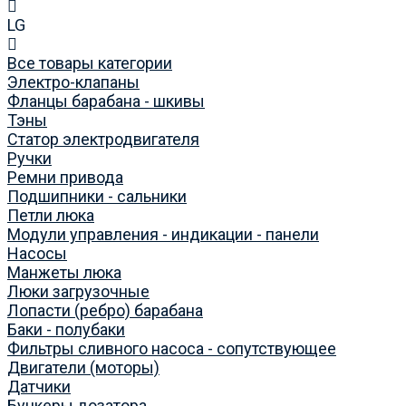
LG
Все товары категории
Электро-клапаны
Фланцы барабана - шкивы
Тэны
Статор электродвигателя
Ручки
Ремни привода
Подшипники - сальники
Петли люка
Модули управления - индикации - панели
Насосы
Манжеты люка
Люки загрузочные
Лопасти (ребро) барабана
Баки - полубаки
Фильтры сливного насоса - сопутствующее
Двигатели (моторы)
Датчики
Бункеры дозатора