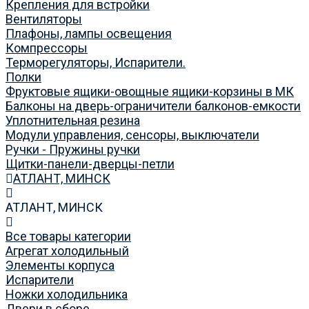
Крепления для встройки
Вентиляторы
Плафоны, лампы освещения
Компрессоры
Терморегуляторы, Испарители.
Полки
Фруктовые ящики-овощные ящики-корзины в МК
Балконы на дверь-ограничители балконов-емкости
Уплотнительная резина
Модули управления, сенсоры, выключатели
Ручки - Пружины ручки
Щитки-панели-дверцы-петли
АТЛАНТ, МИНСК
АТЛАНТ, МИНСК
Все товары категории
Агрегат холодильный
Элементы корпуса
Испарители
Ножки холодильника
Двери в сборе