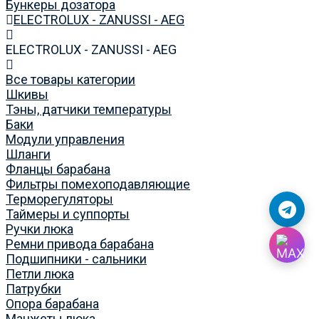
Бункеры дозатора
ELECTROLUX - ZANUSSI - AEG
ELECTROLUX - ZANUSSI - AEG
Все товары категории
Шкивы
Тэны, датчики температуры
Баки
Модули управления
Шланги
Фланцы барабана
Фильтры помехоподавляющие
Терморегуляторы
Таймеры и суппорты
Ручки люка
Ремни привода барабана
Подшипники - сальники
Петли люка
Патрубки
Опора барабана
Манжеты люка