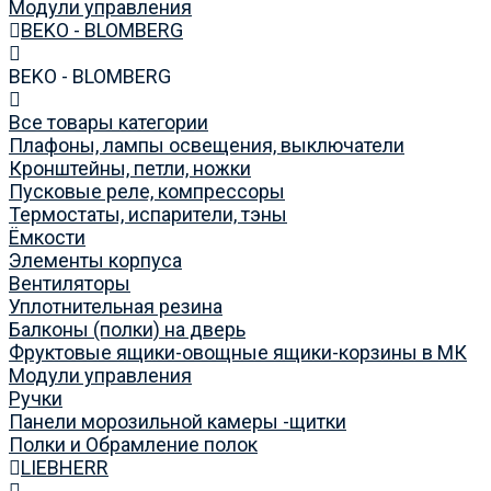
Модули управления
BEKO - BLOMBERG
BEKO - BLOMBERG
Все товары категории
Плафоны, лампы освещения, выключатели
Кронштейны, петли, ножки
Пусковые реле, компрессоры
Термостаты, испарители, тэны
Ёмкости
Элементы корпуса
Вентиляторы
Уплотнительная резина
Балконы (полки) на дверь
Фруктовые ящики-овощные ящики-корзины в МК
Модули управления
Ручки
Панели морозильной камеры -щитки
Полки и Обрамление полок
LIEBHERR