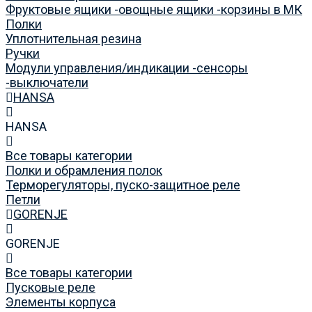
Фруктовые ящики -овощные ящики -корзины в МК
Полки
Уплотнительная резина
Ручки
Модули управления/индикации -сенсоры
-выключатели
HANSA
HANSA
Все товары категории
Полки и обрамления полок
Терморегуляторы, пуско-защитное реле
Петли
GORENJE
GORENJE
Все товары категории
Пусковые реле
Элементы корпуса