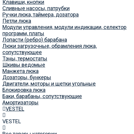
Клавиши, кнопки
Сливные насосы, патрубки
Ручки люка, таймера, дозатора
Петли люка
Модули управления, модули индикации, селектор
программ, платы
Лопасти (ребро) барабана
Люки загрузочные, обрамления люка,
сопутствующее
Тэны, термостаты
Шкивы ведомые
Манжета люка
Дозаторы, бункеры
Двигатели, моторы и щетки угольные
Блокировка люка
Баки, барабаны, сопутствующие
Амортизаторы
VESTEL
VESTEL
Все товары категории