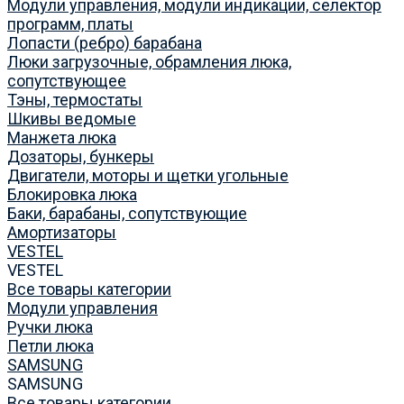
Модули управления, модули индикации, селектор
программ, платы
Лопасти (ребро) барабана
Люки загрузочные, обрамления люка,
сопутствующее
Тэны, термостаты
Шкивы ведомые
Манжета люка
Дозаторы, бункеры
Двигатели, моторы и щетки угольные
Блокировка люка
Баки, барабаны, сопутствующие
Амортизаторы
VESTEL
VESTEL
Все товары категории
Модули управления
Ручки люка
Петли люка
SAMSUNG
SAMSUNG
Все товары категории