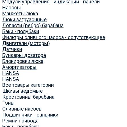
Модули управления - индикации - панели
Насосы
Манжеты люка
Люки загрузочные
Лопасти (ребро) барабана
Баки - полубаки
Фильтры сливного насоса - сопутствующее
Двигатели (моторы)
Датчики
Бункеры дозатора
Блокировки люка
Амортизаторы
HANSA
HANSA
Все товары категории
Шкивы ведомые
Крестовины барабана
Тэны
Сливные насосы
Подшипники - сальники
Ремни привода
Баки - полубаку