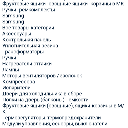
Фруктовые ящики -овощные ящики -корзины в МК
Ручки -ремкомплекты
Samsung
Samsung
Все товары категории
Аксессуары
Контрольная панель
Уплотнительная резина
Трансформаторы
Ручки
Нагреватели оттайки
Лампы
Моторы вентиляторов / заслонок
Компрессора
Испарители
Двери для холодильника в сборе
Полки на дверь (балконы) - ёмкости
Фруктовые ящики (овощные), ящики-корзины в М/
К
Терморегуляторы, термопредохранители
Модули управления, сенсоры, выключатели