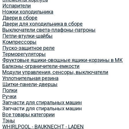
Испарители
Ножки холодильника
Двери в сборе
Двери для холодильника в сборе
Выключатели света-плафоны-патроны
Петли-втулки-шайбы
Компрессоры
Пуско-защитное реле
Терморегуляторы
Фруктовые ящики-овощные ящики-корзины в МК
Балконы-ограничители-емкости
Модули управления, сенсоры, выключатели
Уплотнительная резина
Щитки-панели-дверцы
Полки
Ручки
Запчасти для стиральных машин
Запчасти для стиральных машин
Все товары категории
Тэны
WHIRLPOOL - BAUKNECHT - LADEN