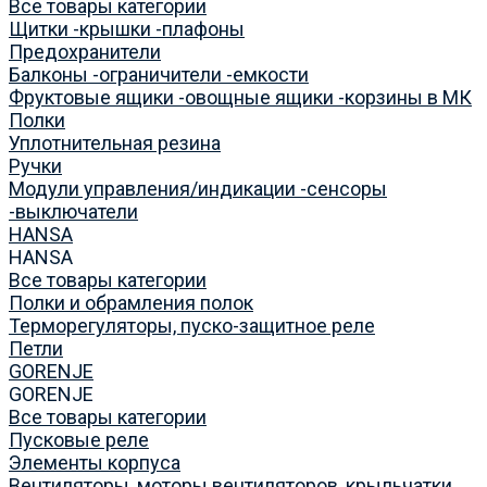
Все товары категории
Щитки -крышки -плафоны
Предохранители
Балконы -ограничители -емкости
Фруктовые ящики -овощные ящики -корзины в МК
Полки
Уплотнительная резина
Ручки
Модули управления/индикации -сенсоры
-выключатели
HANSA
HANSA
Все товары категории
Полки и обрамления полок
Терморегуляторы, пуско-защитное реле
Петли
GORENJE
GORENJE
Все товары категории
Пусковые реле
Элементы корпуса
Вентиляторы, моторы вентиляторов, крыльчатки