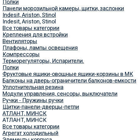
Полки
Панели морозильной камеры, щитки, заслонки
Indesit, Ariston, Stinol
Indesit, Ariston, Stinol
Все товары категории
Крепления для встройки
Вентиляторы
Плафоны, лампы освещения
Компрессоры
Терморегуляторы, Испарители.
Полки
Фруктовые ящики-овощные ящики-корзины в МК
Балконы на дверь-ограничители балконов-емкости
Уплотнительная резина
Модули управления, сенсоры, выключатели
Ручки - Пружины ручки
Щитки-панели-дверцы-петли
АТЛАНТ, МИНСК
АТЛАНТ, МИНСК
Все товары категории
Агрегат холодильный
Элементы корпуса