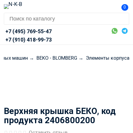
0
+7 (495) 769-55-47
+7 (910) 418-99-73
льных машин
→
BEKO - BLOMBERG
→
Элементы корпуса
Перед оформлением заказа
просим Вас уточнять
актуальные цены и наличие
через Telegram или MAX
Верхняя крышка БЕКО, код
продукта 2406800200
Оставить отзыв