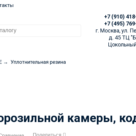
такты
+7 (910) 418
+7 (495) 769
г. Москва, ул. 
д. 45 ТЦ "
Цокольный
E
→
Уплотнительная резина
 заказа просим Вас у
аличие через Telegra
орозильной камеры, ко
Поделиться
Сравнение