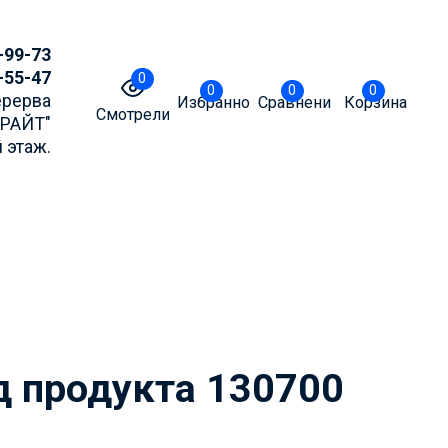
-99-73
-55-47
0
0
0
0
Перерва
Избранное
Сравнение
Корзина
Смотрели
БРАЙТ"
 этаж.
точнять актуальные
m или MAX
д продукта 130700