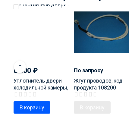
8 500
₽
По запросу
Уплотнитель двери
Жгут проводов, код
холодильной камеры,
продукта 108200
код продукта 130701
В корзину
В корзину