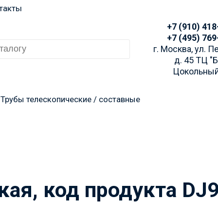
такты
+7 (910) 418
+7 (495) 769
г. Москва, ул. 
д. 45 ТЦ "
Цокольный
Трубы телескопические / составные
 заказа просим Вас у
аличие через Telegra
кая, код продукта DJ