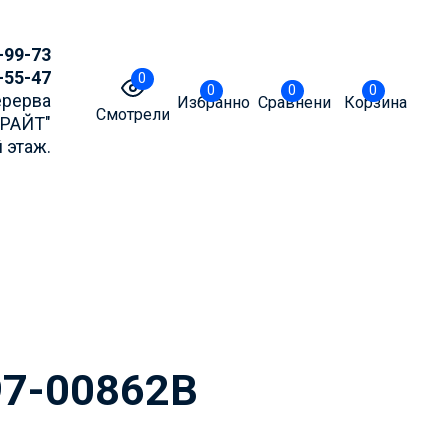
-99-73
-55-47
0
0
0
0
Перерва
Избранное
Сравнение
Корзина
Смотрели
БРАЙТ"
 этаж.
точнять актуальные
m или MAX
97-00862B