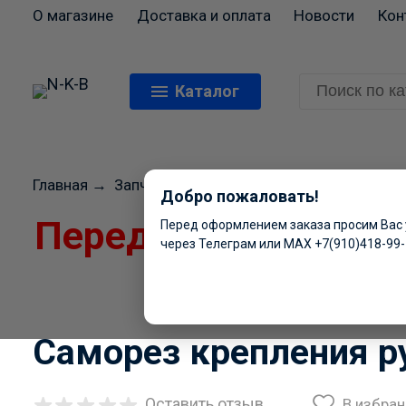
О магазине
Доставка и оплата
Новости
Кон
Каталог
Главная
→
Запчасти для холодильников
→
АТЛАНТ
Добро пожаловать!
Перед оформлением
Перед оформлением заказа просим Вас 
через Телеграм или MAX +7(910)418-99
цены и н
Саморез крепления р
Оставить отзыв
В избра