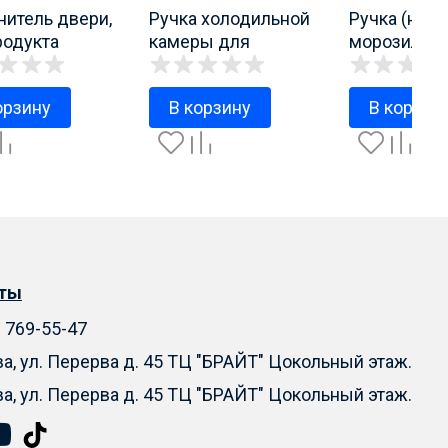
нитель двери,
Ручка холодильной
Ручка (ниж
родукта
камеры для
морозильн
8901508
холодильников
Атлант арт.
МИНСК - АТЛАНТ
331603304
орзину
В корзину
В корзин
L=240mm
775373400201
кты
) 769-55-47
ва, ул. Перерва д. 45 ТЦ "БРАЙТ" Цокольный этаж.
ва, ул. Перерва д. 45 ТЦ "БРАЙТ" Цокольный этаж.