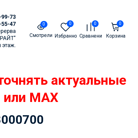
-99-73
-55-47
0
0
0
0
Перерва
Смотрели
Избранное
Сравнение
Корзина
БРАЙТ"
 этаж.
точнять актуальные
m или MAX
3000700