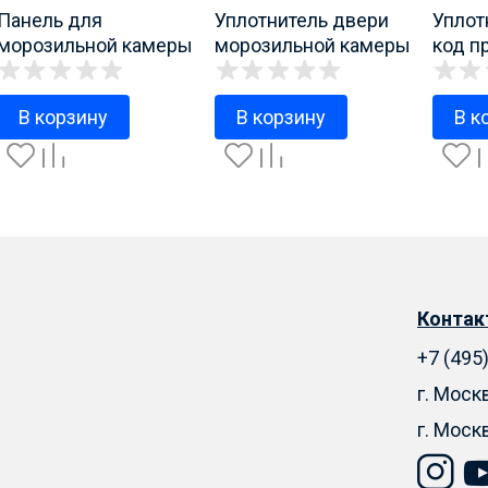
Панель для
Уплотнитель двери
Уплот
морозильной камеры
морозильной камеры
код п
Атлант (Минск), код
арт. 769748901502
76974
продукта
В корзину
В корзину
В к
774142100800
Конта
+7 (495
г. Моск
г. Моск