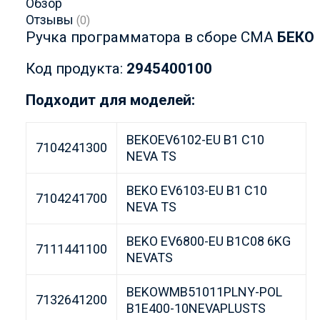
Обзор
Отзывы
(0)
Ручка программатора в сборе СМА
БЕКО
Код продукта:
2945400100
Подходит для моделей:
BEKOEV6102-EU B1 C10
7104241300
NEVA TS
BEKO EV6103-EU B1 C10
7104241700
NEVA TS
BEKO EV6800-EU B1C08 6KG
7111441100
NEVATS
BEKOWMB51011PLNY-POL
7132641200
B1E400-10NEVAPLUSTS