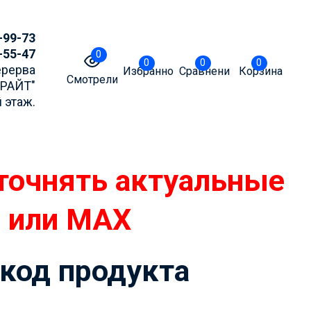
-99-73
-55-47
0
0
0
0
Перерва
Избранное
Сравнение
Корзина
Смотрели
БРАЙТ"
 этаж.
точнять актуальные
m или MAX
 код продукта