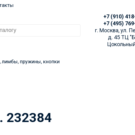
такты
+7 (910) 418
+7 (495) 769
г. Москва, ул. 
д. 45 ТЦ "
Цокольный
, лимбы, пружины, кнопки
 заказа просим Вас у
аличие через Telegra
. 232384