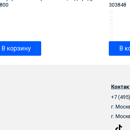
800
303848
В корзину
В к
Конта
+7 (495
г. Моск
г. Моск