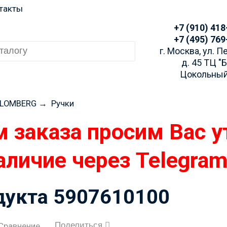
такты
+7 (910) 418
+7 (495) 769
г. Москва, ул. 
д. 45 ТЦ "
Цокольный
BLOMBERG
→
Ручки
 заказа просим Вас у
аличие через Telegra
одукта 5907610100
Поделиться
Сравнение