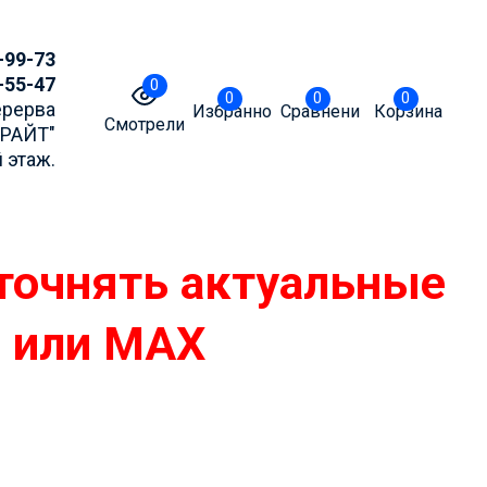
-99-73
-55-47
0
0
0
0
Перерва
Избранное
Сравнение
Корзина
Смотрели
БРАЙТ"
 этаж.
точнять актуальные
m или MAX