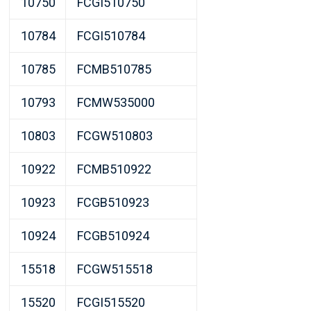
10750
FCGI510750
10784
FCGI510784
10785
FCMB510785
10793
FCMW535000
10803
FCGW510803
10922
FCMB510922
10923
FCGB510923
10924
FCGB510924
15518
FCGW515518
15520
FCGI515520