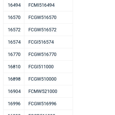
16494
FCMI516494
16570
FCGW516570
16572
FCGW516572
16574
FCGI516574
16770
FCGW516770
16810
FCGI511000
16898
FCGW510000
16904
FCMW521000
16996
FCGW516996