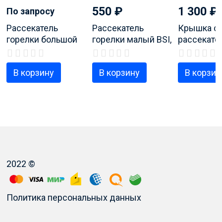
550
₽
1 300
₽
По запросу
Рассекатель
Рассекатель
Крышка с
горелки большой
горелки малый BSI,
рассекател
BSI, код продукта
код продукта
код проду
8023674
8023672
8023670
В корзину
В корзину
В корзин
2022 ©
Политика персональных данных