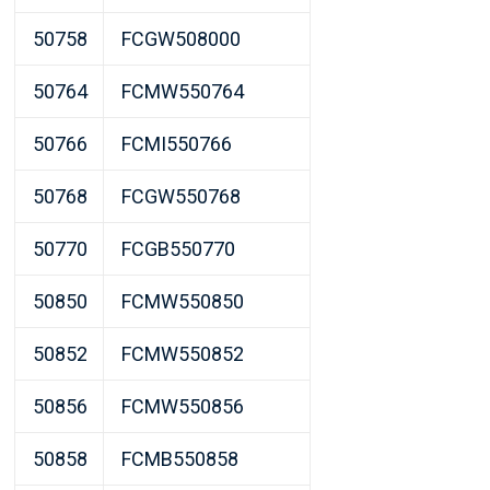
50758
FCGW508000
50764
FCMW550764
50766
FCMI550766
50768
FCGW550768
50770
FCGB550770
50850
FCMW550850
50852
FCMW550852
50856
FCMW550856
50858
FCMB550858