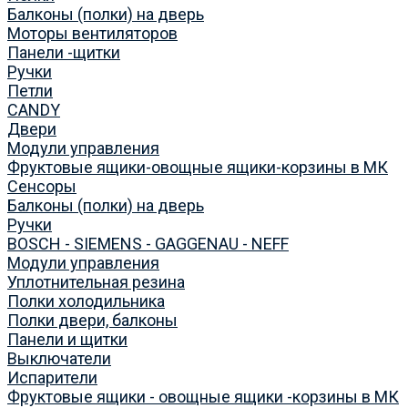
Балконы (полки) на дверь
Моторы вентиляторов
Панели -щитки
Ручки
Петли
CANDY
Двери
Модули управления
Фруктовые ящики-овощные ящики-корзины в МК
Сенсоры
Балконы (полки) на дверь
Ручки
BOSCH - SIEMENS - GAGGENAU - NEFF
Модули управления
Уплотнительная резина
Полки холодильника
Полки двери, балконы
Панели и щитки
Выключатели
Испарители
Фруктовые ящики - овощные ящики -корзины в МК