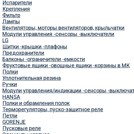
Испарители
Крепления
Фильтр
Лампы
Вентиляторы, моторы вентиляторов, крыльчатки
Модули управления -сенсоры -выключатели
LG
Щитки -крышки -плафоны
Предохранители
Балконы -ограничители -емкости
Фруктовые ящики -овощные ящики -корзины в МК
Полки
Уплотнительная резина
Ручки
Модули управления/индикации -сенсоры -выключа
HANSA
Полки и обрамления полок
Терморегуляторы, пуско-защитное реле
Петли
GORENJE
Пусковые реле