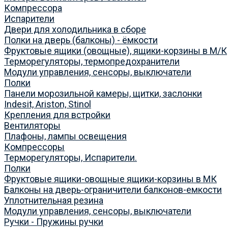
Компрессора
Испарители
Двери для холодильника в сборе
Полки на дверь (балконы) - ёмкости
Фруктовые ящики (овощные), ящики-корзины в М/К
Терморегуляторы, термопредохранители
Модули управления, сенсоры, выключатели
Полки
Панели морозильной камеры, щитки, заслонки
Indesit, Ariston, Stinol
Крепления для встройки
Вентиляторы
Плафоны, лампы освещения
Компрессоры
Терморегуляторы, Испарители.
Полки
Фруктовые ящики-овощные ящики-корзины в МК
Балконы на дверь-ограничители балконов-емкости
Уплотнительная резина
Модули управления, сенсоры, выключатели
Ручки - Пружины ручки