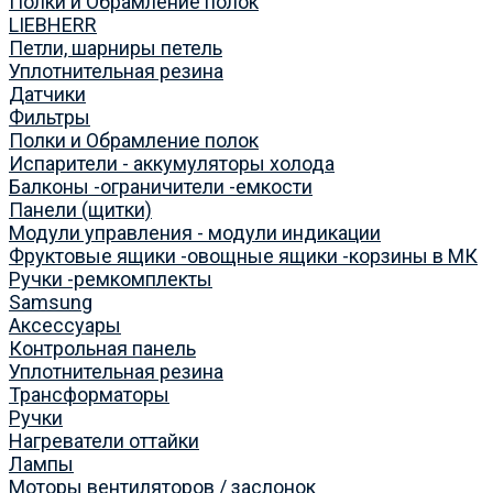
Полки и Обрамление полок
LIEBHERR
Петли, шарниры петель
Уплотнительная резина
Датчики
Фильтры
Полки и Обрамление полок
Испарители - аккумуляторы холода
Балконы -ограничители -емкости
Панели (щитки)
Модули управления - модули индикации
Фруктовые ящики -овощные ящики -корзины в МК
Ручки -ремкомплекты
Samsung
Аксессуары
Контрольная панель
Уплотнительная резина
Трансформаторы
Ручки
Нагреватели оттайки
Лампы
Моторы вентиляторов / заслонок