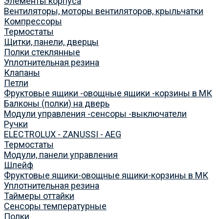
Элементы корпуса
Вентиляторы, моторы вентиляторов, крыльчатки
Компрессоры
Термостаты
Щитки, панели, дверцы
Полки стеклянные
Уплотнительная резина
Клапаны
Петли
Фруктовые ящики -овощные ящики -корзины в МК
Балконы (полки) на дверь
Модули управления -сенсоры -выключатели
Ручки
ELECTROLUX - ZANUSSI - AEG
Термостаты
Модули, панели управления
Шлейф
Фруктовые ящики-овощные ящики-корзины в МК
Уплотнительная резина
Таймеры оттайки
Сенсоры температурные
Полки