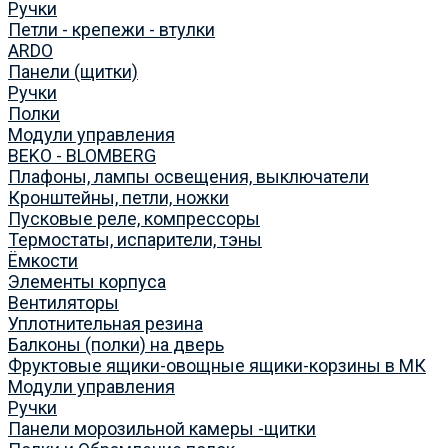
Ручки
Петли - крепежи - втулки
ARDO
Панели (щитки)
Ручки
Полки
Модули управления
BEKO - BLOMBERG
Плафоны, лампы освещения, выключатели
Кронштейны, петли, ножки
Пусковые реле, компрессоры
Термостаты, испарители, тэны
Ёмкости
Элементы корпуса
Вентиляторы
Уплотнительная резина
Балконы (полки) на дверь
Фруктовые ящики-овощные ящики-корзины в МК
Модули управления
Ручки
Панели морозильной камеры -щитки