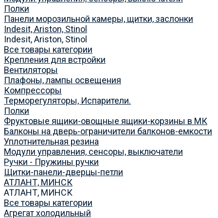
Полки
Панели морозильной камеры, щитки, заслонки
Indesit, Ariston, Stinol
Indesit, Ariston, Stinol
Все товары категории
Крепления для встройки
Вентиляторы
Плафоны, лампы освещения
Компрессоры
Терморегуляторы, Испарители.
Полки
Фруктовые ящики-овощные ящики-корзины в МК
Балконы на дверь-ограничители балконов-емкости
Уплотнительная резина
Модули управления, сенсоры, выключатели
Ручки - Пружины ручки
Щитки-панели-дверцы-петли
АТЛАНТ, МИНСК
АТЛАНТ, МИНСК
Все товары категории
Агрегат холодильный