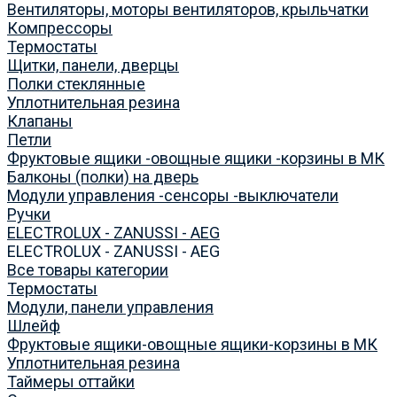
Вентиляторы, моторы вентиляторов, крыльчатки
Компрессоры
Термостаты
Щитки, панели, дверцы
Полки стеклянные
Уплотнительная резина
Клапаны
Петли
Фруктовые ящики -овощные ящики -корзины в МК
Балконы (полки) на дверь
Модули управления -сенсоры -выключатели
Ручки
ELECTROLUX - ZANUSSI - AEG
ELECTROLUX - ZANUSSI - AEG
Все товары категории
Термостаты
Модули, панели управления
Шлейф
Фруктовые ящики-овощные ящики-корзины в МК
Уплотнительная резина
Таймеры оттайки