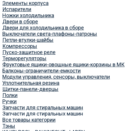
Элементы корпуса
Испарители
Ножки холодильника
Двери в сборе
Двери для холодильника в сборе
Выключатели света-плафоны-патроны
Петли-втулки-шайбы
Компрессоры
Пуско-защитное реле
Терморегуляторы
Фруктовые ящики-овощные ящики-корзины в МК
Балконы-ограничители-емкости
Модули управления, сенсоры, выключатели
Уплотнительная резина
Щитки-панели-дверцы
Полки
Ручки
Запчасти для стиральных машин
Запчасти для стиральных машин
Все товары категории
Тэны