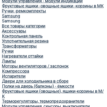
Модули управления - модули индикации
Фруктовые ящики -овощные ящики -корзины в МК
Ручки -ремкомплекты
Samsung
Samsung
Все товары категории
Аксессуары
Контрольная панель
Уплотнительная резина
Трансформаторы
Ручки
Нагреватели оттайки
Лампы
Моторы вентиляторов / заслонок
Компрессора
Испарители
Двери для холодильника в сборе
Полки на дверь (балконы) - ёмкости
Фруктовые ящики (овощные), ящики-корзины в М/
К
Терморегуляторы, термопредохранители
Модули управления, сенсоры, выключатели