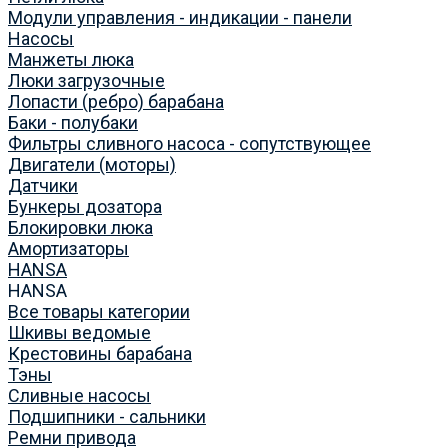
Модули управления - индикации - панели
Насосы
Манжеты люка
Люки загрузочные
Лопасти (ребро) барабана
Баки - полубаки
Фильтры сливного насоса - сопутствующее
Двигатели (моторы)
Датчики
Бункеры дозатора
Блокировки люка
Амортизаторы
HANSA
HANSA
Все товары категории
Шкивы ведомые
Крестовины барабана
Тэны
Сливные насосы
Подшипники - сальники
Ремни привода