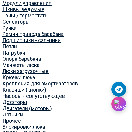
Модули управления
Шкивы ведомые
Тэны / термостаты
Селекторы
Ручки
Ремни привода барабана
Подшипники - сальники
Петли
Патрубки
Опора барабана
Манжеты люка
Люки загрузочные
Крючки люка
Крепления для амортизаторов
Клавиши (кнопки)
Насосы - сопутствующее
Дозаторы
Двигатели (моторы)
Датчики
Прочее
Блокировки люка