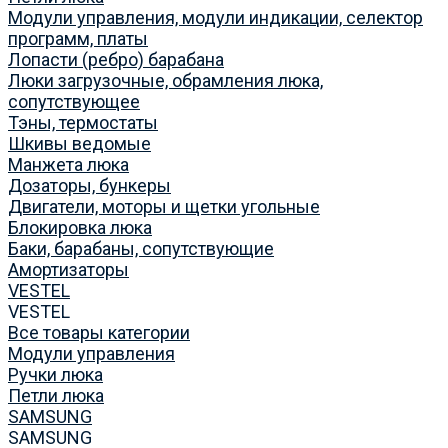
Модули управления, модули индикации, селектор
программ, платы
Лопасти (ребро) барабана
Люки загрузочные, обрамления люка,
сопутствующее
Тэны, термостаты
Шкивы ведомые
Манжета люка
Дозаторы, бункеры
Двигатели, моторы и щетки угольные
Блокировка люка
Баки, барабаны, сопутствующие
Амортизаторы
VESTEL
VESTEL
Все товары категории
Модули управления
Ручки люка
Петли люка
SAMSUNG
SAMSUNG