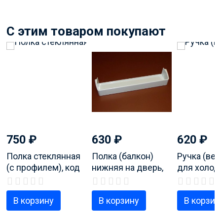
C этим товаром покупают
750
₽
630
₽
620
₽
Полка стеклянная
Полка (балкон)
Ручка (вер
(c профилем), код
нижняя на дверь,
для холод
товара
код продукта
Атлант арт.
371320307100
301543105800
33160330
В корзину
В корзину
В корзин