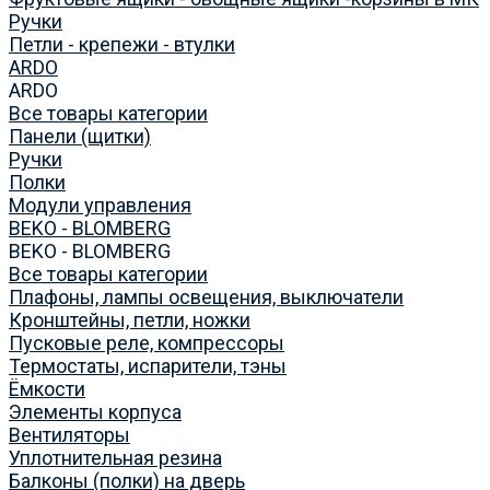
Ручки
Петли - крепежи - втулки
ARDO
ARDO
Все товары категории
Панели (щитки)
Ручки
Полки
Модули управления
BEKO - BLOMBERG
BEKO - BLOMBERG
Все товары категории
Плафоны, лампы освещения, выключатели
Кронштейны, петли, ножки
Пусковые реле, компрессоры
Термостаты, испарители, тэны
Ёмкости
Элементы корпуса
Вентиляторы
Уплотнительная резина
Балконы (полки) на дверь