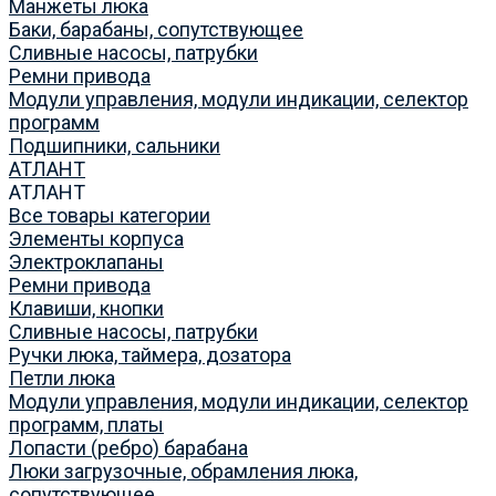
Манжеты люка
Баки, барабаны, сопутствующее
Сливные насосы, патрубки
Ремни привода
Модули управления, модули индикации, селектор
программ
Подшипники, сальники
АТЛАНТ
АТЛАНТ
Все товары категории
Элементы корпуса
Электроклапаны
Ремни привода
Клавиши, кнопки
Сливные насосы, патрубки
Ручки люка, таймера, дозатора
Петли люка
Модули управления, модули индикации, селектор
программ, платы
Лопасти (ребро) барабана
Люки загрузочные, обрамления люка,
сопутствующее