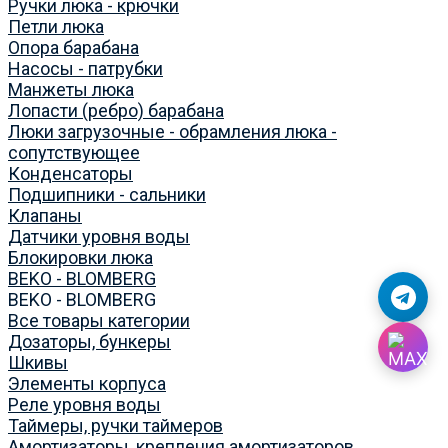
Ручки люка - крючки
Петли люка
Опора барабана
Насосы - патрубки
Манжеты люка
Лопасти (ребро) барабана
Люки загрузочные - обрамления люка -
сопутствующее
Конденсаторы
Подшипники - сальники
Клапаны
Датчики уровня воды
Блокировки люка
BEKO - BLOMBERG
BEKO - BLOMBERG
Все товары категории
Дозаторы, бункеры
Шкивы
Элементы корпуса
Реле уровня воды
Таймеры, ручки таймеров
Амортизаторы, крепления амортизаторов