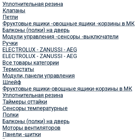
Уплотнительная резина
Клапаны
Петли
Фруктовые ящики -овощные ящики -корзины в МК
Балконы (полки) на дверь
Модули управления -сенсоры -выключатели
Ручки
ELECTROLUX - ZANUSSI - AEG
ELECTROLUX - ZANUSSI - AEG
Все товары категории
Термостаты
Модули, панели управления
Шлейф
Фруктовые ящики-овощные ящики-корзины в МК
Уплотнительная резина
Таймеры оттайки
Сенсоры температурные
Полки
Балконы (полки) на дверь
Моторы вентиляторов
Панели -щитки