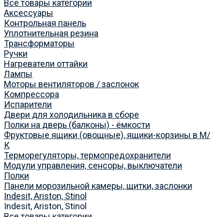
Все товары категории
Аксессуары
Контрольная панель
Уплотнительная резина
Трансформаторы
Ручки
Нагреватели оттайки
Лампы
Моторы вентиляторов / заслонок
Компрессора
Испарители
Двери для холодильника в сборе
Полки на дверь (балконы) - ёмкости
Фруктовые ящики (овощные), ящики-корзины в М/
К
Терморегуляторы, термопредохранители
Модули управления, сенсоры, выключатели
Полки
Панели морозильной камеры, щитки, заслонки
Indesit, Ariston, Stinol
Indesit, Ariston, Stinol
Все товары категории