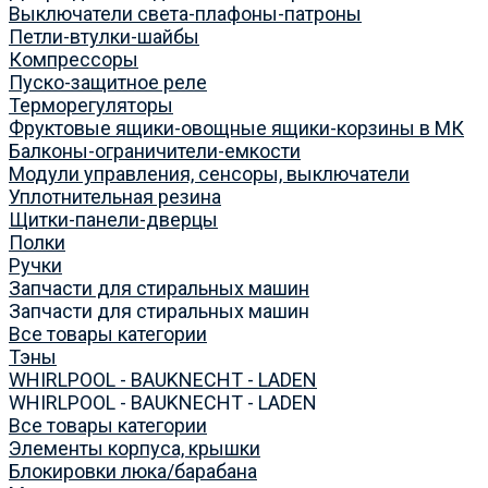
Выключатели света-плафоны-патроны
Петли-втулки-шайбы
Компрессоры
Пуско-защитное реле
Терморегуляторы
Фруктовые ящики-овощные ящики-корзины в МК
Балконы-ограничители-емкости
Модули управления, сенсоры, выключатели
Уплотнительная резина
Щитки-панели-дверцы
Полки
Ручки
Запчасти для стиральных машин
Запчасти для стиральных машин
Все товары категории
Тэны
WHIRLPOOL - BAUKNECHT - LADEN
WHIRLPOOL - BAUKNECHT - LADEN
Все товары категории
Элементы корпуса, крышки
Блокировки люка/барабана