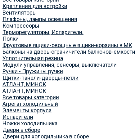
Крепления для встройки
Вентиляторы
Плафоны, лампы освещения
Компрессоры
Терморегуляторы, Испарители.
Полки
Фруктовые ящики-овощные ящики-корзины в МК
Балконы на дверь-ограничители балконов-емкости
Уплотнительная резина
Модули управления, сенсоры, выключатели
Ручки - Пружины ручки
Щитки-панели-дверцы-петли
АТЛАНТ, МИНСК
АТЛАНТ, МИНСК
Все товары категории
Агрегат холодильный
Элементы корпуса
Испарители
Ножки холодильника
Двери в сборе
Двери для холодильника в сборе