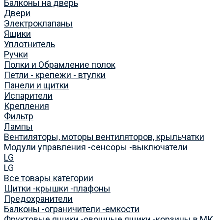
Балконы на дверь
Двери
Электроклапаны
Ящики
Уплотнитель
Ручки
Полки и Обрамление полок
Петли - крепежи - втулки
Панели и щитки
Испарители
Крепления
Фильтр
Лампы
Вентиляторы, моторы вентиляторов, крыльчатки
Модули управления -сенсоры -выключатели
LG
LG
Все товары категории
Щитки -крышки -плафоны
Предохранители
Балконы -ограничители -емкости
Фруктовые ящики -овощные ящики -корзины в МК