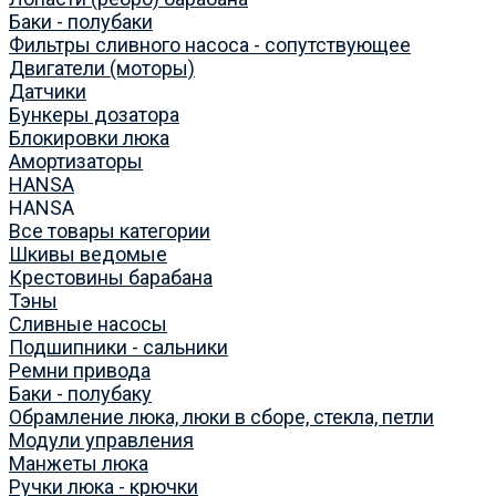
Баки - полубаки
Фильтры сливного насоса - сопутствующее
Двигатели (моторы)
Датчики
Бункеры дозатора
Блокировки люка
Амортизаторы
HANSA
HANSA
Все товары категории
Шкивы ведомые
Крестовины барабана
Тэны
Сливные насосы
Подшипники - сальники
Ремни привода
Баки - полубаку
Обрамление люка, люки в сборе, стекла, петли
Модули управления
Манжеты люка
Ручки люка - крючки