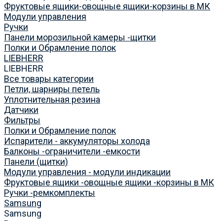
Фруктовые ящики-овощные ящики-корзины в МК
Модули управления
Ручки
Панели морозильной камеры -щитки
Полки и Обрамление полок
LIEBHERR
LIEBHERR
Все товары категории
Петли, шарниры петель
Уплотнительная резина
Датчики
Фильтры
Полки и Обрамление полок
Испарители - аккумуляторы холода
Балконы -ограничители -емкости
Панели (щитки)
Модули управления - модули индикации
Фруктовые ящики -овощные ящики -корзины в МК
Ручки -ремкомплекты
Samsung
Samsung