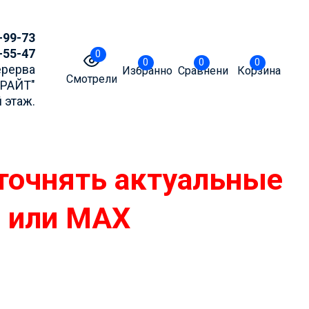
-99-73
-55-47
0
0
0
0
Перерва
Избранное
Сравнение
Корзина
Смотрели
БРАЙТ"
 этаж.
точнять актуальные
m или MAX