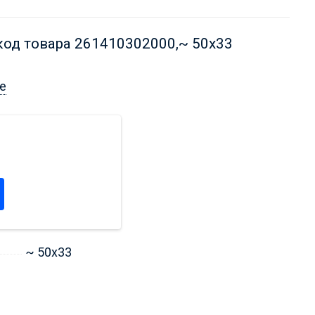
код товара 261410302000,
~ 50x33
е
~ 50x33