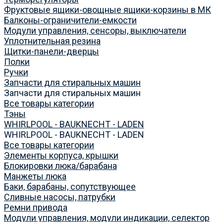
Фруктовые ящики-овощные ящики-корзины в МК
Балконы-ограничители-емкости
Модули управления, сенсоры, выключатели
Уплотнительная резина
Щитки-панели-дверцы
Полки
Ручки
Запчасти для стиральных машин
Запчасти для стиральных машин
Все товары категории
Тэны
WHIRLPOOL - BAUKNECHT - LADEN
WHIRLPOOL - BAUKNECHT - LADEN
Все товары категории
Элементы корпуса, крышки
Блокировки люка/барабана
Манжеты люка
Баки, барабаны, сопутствующее
Сливные насосы, патрубки
Ремни привода
Модули управления, модули индикации, селектор