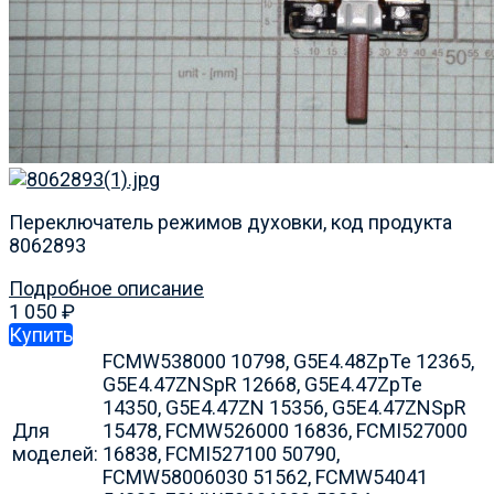
Переключатель режимов духовки, код продукта
8062893
Подробное описание
1 050
₽
Купить
FCMW538000 10798, G5E4.48ZpTe 12365,
G5E4.47ZNSpR 12668, G5E4.47ZpTe
14350, G5E4.47ZN 15356, G5E4.47ZNSpR
Для
15478, FCMW526000 16836, FCMI527000
моделей:
16838, FCMI527100 50790,
FCMW58006030 51562, FCMW54041