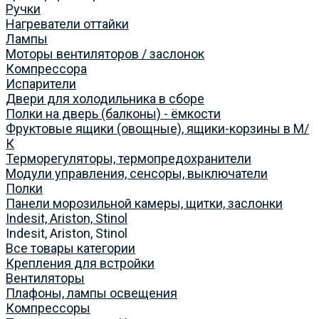
Ручки
Нагреватели оттайки
Лампы
Моторы вентиляторов / заслонок
Компрессора
Испарители
Двери для холодильника в сборе
Полки на дверь (балконы) - ёмкости
Фруктовые ящики (овощные), ящики-корзины в М/
К
Терморегуляторы, термопредохранители
Модули управления, сенсоры, выключатели
Полки
Панели морозильной камеры, щитки, заслонки
Indesit, Ariston, Stinol
Indesit, Ariston, Stinol
Все товары категории
Крепления для встройки
Вентиляторы
Плафоны, лампы освещения
Компрессоры