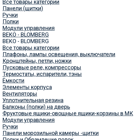
Все товары категории
Панели (щитки)
Ручки
Полки
Модули управления
BEKO - BLOMBERG
BEKO - BLOMBERG
Все товары категории
Плафоны, лампы освещения, выключатели
Кронштейны, петли, ножки
Пусковые реле, компрессоры
Термостаты, испарители, тэны
Ёмкости
Элементы корпуса
Вентиляторы
Уплотнительная резина
Балконы (полки) на дверь
Фруктовые ящики-овощные ящики-корзины в МК
Модули управления
Ручки
Панели морозильной камеры -щитки
Полки и Обрамление полок