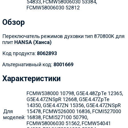
54833, FCMW58006030 53384,
FCMW58006030 52812
Обзор
Переключатель режимов духовки тип 870800K для
плит
HANSA (Ханса)
Код продукта:
8062893
Альтернативный код:
8001669
Характеристики
FCMW538000 10798, G5E4.48ZpTe 12365,
G5E4.47ZNSpR 12668, G5E4.47ZpTe
14350, G5E4.47ZN 15356, G5E4.47ZNSpR
Для
15478, FCMW526000 16836, FCMI527000
моделей:
16838, FCMI527100 50790,
FCMW58006030 51562, FCMW54041