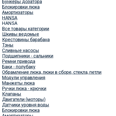
Бункеры дозатора
Блокировки люка
Амортизаторы
HANSA
HANSA
Все товары категории
Шкивы ведомые
Крестовины барабана
Тэны
Сливные насосы
Подшипники - сальники
Ремни привода
Баки - полубаку
Обрамление люка, люки в сборе, стекла, петли
Модули управления
Манжеты люка
Ручки люка - крючки
Клапаны
Двигатели (моторы)
Датчики уровня воды
Блокировки люка
Амортизаторы