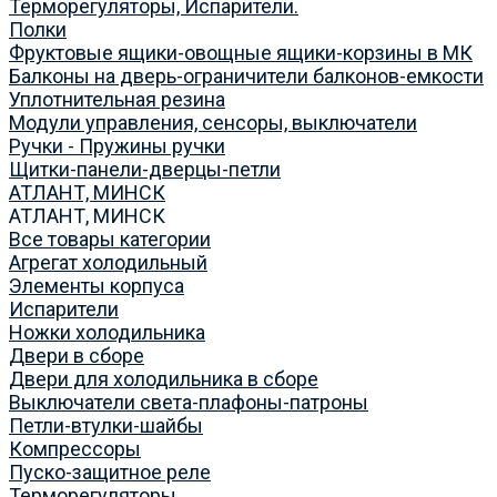
Терморегуляторы, Испарители.
Полки
Фруктовые ящики-овощные ящики-корзины в МК
Балконы на дверь-ограничители балконов-емкости
Уплотнительная резина
Модули управления, сенсоры, выключатели
Ручки - Пружины ручки
Щитки-панели-дверцы-петли
АТЛАНТ, МИНСК
АТЛАНТ, МИНСК
Все товары категории
Агрегат холодильный
Элементы корпуса
Испарители
Ножки холодильника
Двери в сборе
Двери для холодильника в сборе
Выключатели света-плафоны-патроны
Петли-втулки-шайбы
Компрессоры
Пуско-защитное реле
Терморегуляторы