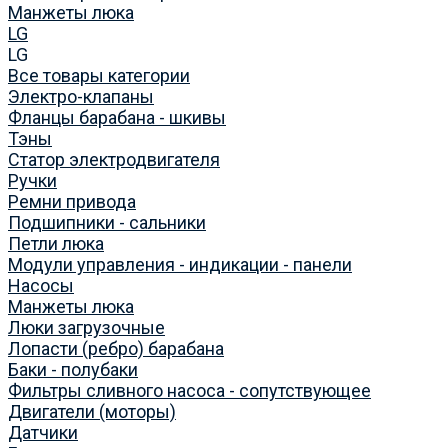
Манжеты люка
LG
LG
Все товары категории
Электро-клапаны
Фланцы барабана - шкивы
Тэны
Статор электродвигателя
Ручки
Ремни привода
Подшипники - сальники
Петли люка
Модули управления - индикации - панели
Насосы
Манжеты люка
Люки загрузочные
Лопасти (ребро) барабана
Баки - полубаки
Фильтры сливного насоса - сопутствующее
Двигатели (моторы)
Датчики