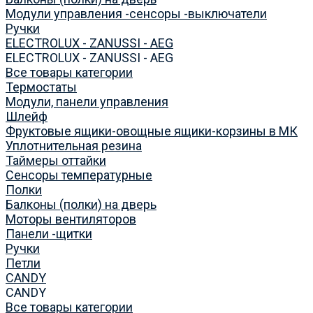
Модули управления -сенсоры -выключатели
Ручки
ELECTROLUX - ZANUSSI - AEG
ELECTROLUX - ZANUSSI - AEG
Все товары категории
Термостаты
Модули, панели управления
Шлейф
Фруктовые ящики-овощные ящики-корзины в МК
Уплотнительная резина
Таймеры оттайки
Сенсоры температурные
Полки
Балконы (полки) на дверь
Моторы вентиляторов
Панели -щитки
Ручки
Петли
CANDY
CANDY
Все товары категории