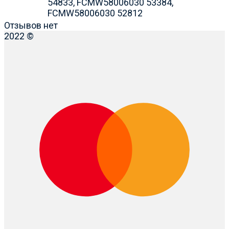
54833, FCMW58006030 53384,
FCMW58006030 52812
Отзывов нет
2022 ©