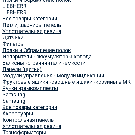
LIEBHERR
LIEBHERR
Все товары категории
Петли, шарниры петель
Уплотнительная резина
Датчики
Фильтры
Полки и Обрамление полок
Испарители - аккумуляторы холода
Балконы -ограничители -емкости
Панели (щитки)
Модули управления - модули индикации
Фруктовые ящики -овощные ящики -корзины в МК
Ручки -ремкомплекты
Samsung
Samsung
Все товары категории
Аксессуары
Контрольная панель
Уплотнительная резина
Трансформаторы