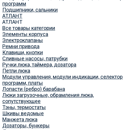
программ
Подшипники, сальники
АТЛАНТ
АТЛАНТ
Все товары категории
Элементы корпуса
Электроклапаны
Ремни привода
Клавиши, кнопки
Сливные насосы, патрубки
Ручки люка, таймера, дозатора
Петли люка
Модули управления, модули индикации, селектор
программ, платы
Лопасти (ребро) барабана
Люки загрузочные, обрамления люка,
сопутствующее
Тэны, термостаты
Шкивы ведомые
Манжета люка
Дозаторы, бункеры