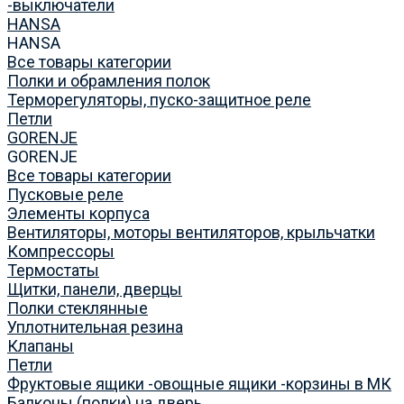
-выключатели
HANSA
HANSA
Все товары категории
Полки и обрамления полок
Терморегуляторы, пуско-защитное реле
Петли
GORENJE
GORENJE
Все товары категории
Пусковые реле
Элементы корпуса
Вентиляторы, моторы вентиляторов, крыльчатки
Компрессоры
Термостаты
Щитки, панели, дверцы
Полки стеклянные
Уплотнительная резина
Клапаны
Петли
Фруктовые ящики -овощные ящики -корзины в МК
Балконы (полки) на дверь