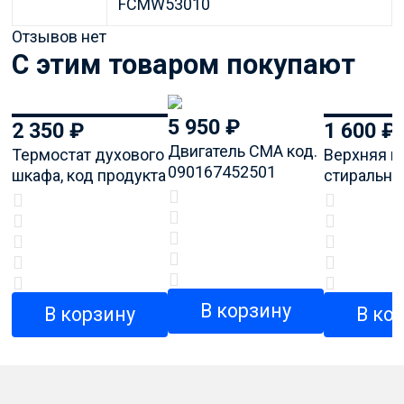
FCMW53010
Отзывов нет
C этим товаром покупают
5 950
₽
2 350
₽
1 600
₽
Двигатель СМА код.
Термостат духового
Верхняя к
090167452501
шкафа, код продукта
стирально
8032828
код проду
73051560
В корзину
В корзину
В ко