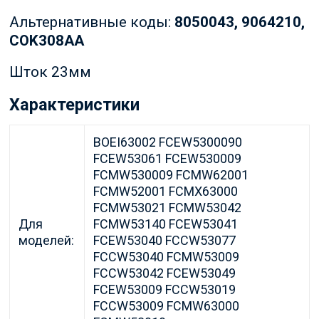
Альтернативные коды:
8050043, 9064210,
COK308AA
Шток 23мм
Характеристики
BOEI63002 FCEW5300090
FCEW53061 FCEW530009
FCMW530009 FCMW62001
FCMW52001 FCMX63000
FCMW53021 FCMW53042
Для
FCMW53140 FCEW53041
моделей:
FCEW53040 FCCW53077
FCCW53040 FCMW53009
FCCW53042 FCEW53049
FCEW53009 FCCW53019
FCCW53009 FCMW63000