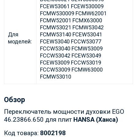
FCEW53061 FCEW530009
FCMW530009 FCMW62001
FCMW52001 FCMX63000
FCMW53021 FCMW53042
Для
FCMW53140 FCEW53041
моделей:
FCEW53040 FCCW53077
FCCW53040 FCMW53009
FCCW53042 FCEW53049
FCEW53009 FCCW53019
FCCW53009 FCMW63000
FCMW53010
Обзор
Переключатель мощности духовки EGO
46.23866.650 для плит
HANSA (Ханса)
Код товара:
8002198