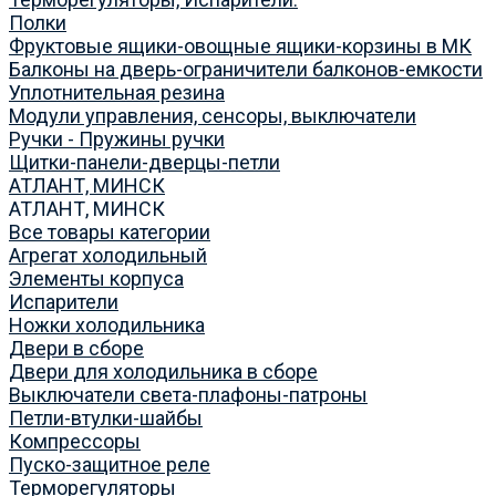
Полки
Фруктовые ящики-овощные ящики-корзины в МК
Балконы на дверь-ограничители балконов-емкости
Уплотнительная резина
Модули управления, сенсоры, выключатели
Ручки - Пружины ручки
Щитки-панели-дверцы-петли
АТЛАНТ, МИНСК
АТЛАНТ, МИНСК
Все товары категории
Агрегат холодильный
Элементы корпуса
Испарители
Ножки холодильника
Двери в сборе
Двери для холодильника в сборе
Выключатели света-плафоны-патроны
Петли-втулки-шайбы
Компрессоры
Пуско-защитное реле
Терморегуляторы