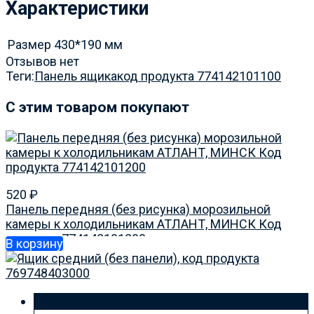
Характеристики
Размер
430*190 мм
Отзывов нет
Теги:
Панель ящика
код продукта 774142101100
C этим товаром покупают
520
₽
Панель передняя (без рисунка) морозильной
камеры к холодильникам АТЛАНТ, МИНСК Код
продукта 774142101200
В корзину