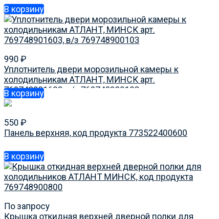
В корзину
990
₽
Уплотнитель двери морозильной камеры к
холодильникам АТЛАНТ, МИНСК арт.
769748901603, в/з 769748900103
В корзину
550
₽
Панель верхняя, код продукта 773522400600
В корзину
По запросу
Крышка откидная верхней дверной полки для