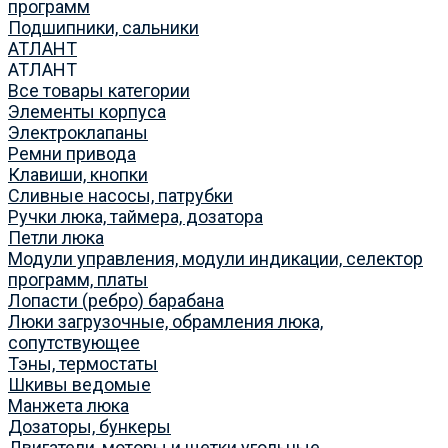
программ
Подшипники, сальники
АТЛАНТ
АТЛАНТ
Все товары категории
Элементы корпуса
Электроклапаны
Ремни привода
Клавиши, кнопки
Сливные насосы, патрубки
Ручки люка, таймера, дозатора
Петли люка
Модули управления, модули индикации, селектор
программ, платы
Лопасти (ребро) барабана
Люки загрузочные, обрамления люка,
сопутствующее
Тэны, термостаты
Шкивы ведомые
Манжета люка
Дозаторы, бункеры
Двигатели, моторы и щетки угольные