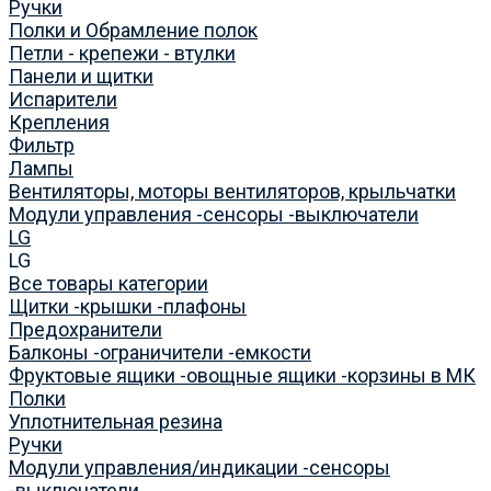
Ручки
Полки и Обрамление полок
Петли - крепежи - втулки
Панели и щитки
Испарители
Крепления
Фильтр
Лампы
Вентиляторы, моторы вентиляторов, крыльчатки
Модули управления -сенсоры -выключатели
LG
LG
Все товары категории
Щитки -крышки -плафоны
Предохранители
Балконы -ограничители -емкости
Фруктовые ящики -овощные ящики -корзины в МК
Полки
Уплотнительная резина
Ручки
Модули управления/индикации -сенсоры
-выключатели