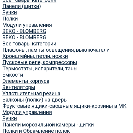
Панели (щитки)
Ручки
Полки
Модули управления
BEKO - BLOMBERG
BEKO - BLOMBERG
Все товары категории
Плафоны, лампы освещения, выключатели
Кронштейны, петли, ножки
Пусковые реле, компрессоры
Термостаты, испарители, тэны
Ёмкости
Элементы корпуса
Вентиляторы
Уплотнительная резина
Балконы (полки) на дверь
Фруктовые ящики-овощные ящики-корзины в МК
Модули управления
Ручки
Панели морозильной камеры -щитки
Полки и Обрамление полок