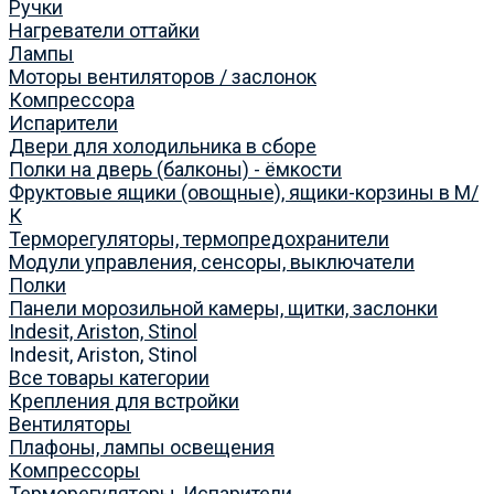
Ручки
Нагреватели оттайки
Лампы
Моторы вентиляторов / заслонок
Компрессора
Испарители
Двери для холодильника в сборе
Полки на дверь (балконы) - ёмкости
Фруктовые ящики (овощные), ящики-корзины в М/
К
Терморегуляторы, термопредохранители
Модули управления, сенсоры, выключатели
Полки
Панели морозильной камеры, щитки, заслонки
Indesit, Ariston, Stinol
Indesit, Ariston, Stinol
Все товары категории
Крепления для встройки
Вентиляторы
Плафоны, лампы освещения
Компрессоры
Терморегуляторы, Испарители.