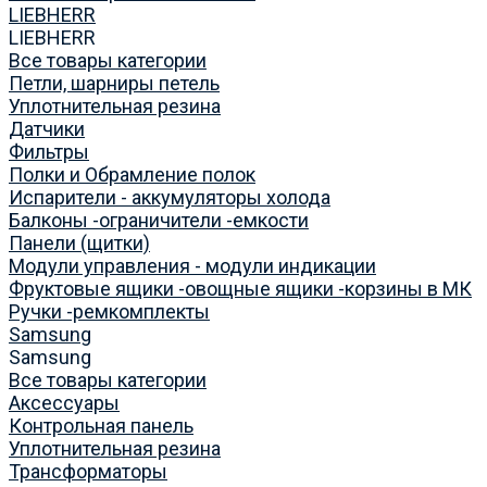
LIEBHERR
LIEBHERR
Все товары категории
Петли, шарниры петель
Уплотнительная резина
Датчики
Фильтры
Полки и Обрамление полок
Испарители - аккумуляторы холода
Балконы -ограничители -емкости
Панели (щитки)
Модули управления - модули индикации
Фруктовые ящики -овощные ящики -корзины в МК
Ручки -ремкомплекты
Samsung
Samsung
Все товары категории
Аксессуары
Контрольная панель
Уплотнительная резина
Трансформаторы