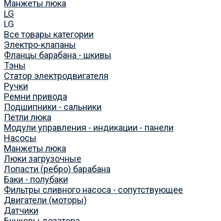
Манжеты люка
LG
LG
Все товары категории
Электро-клапаны
Фланцы барабана - шкивы
Тэны
Статор электродвигателя
Ручки
Ремни привода
Подшипники - сальники
Петли люка
Модули управления - индикации - панели
Насосы
Манжеты люка
Люки загрузочные
Лопасти (ребро) барабана
Баки - полубаки
Фильтры сливного насоса - сопутствующее
Двигатели (моторы)
Датчики
Бункеры дозатора