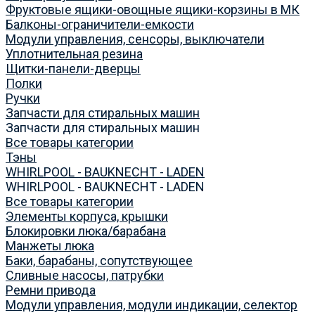
Фруктовые ящики-овощные ящики-корзины в МК
Балконы-ограничители-емкости
Модули управления, сенсоры, выключатели
Уплотнительная резина
Щитки-панели-дверцы
Полки
Ручки
Запчасти для стиральных машин
Запчасти для стиральных машин
Все товары категории
Тэны
WHIRLPOOL - BAUKNECHT - LADEN
WHIRLPOOL - BAUKNECHT - LADEN
Все товары категории
Элементы корпуса, крышки
Блокировки люка/барабана
Манжеты люка
Баки, барабаны, сопутствующее
Сливные насосы, патрубки
Ремни привода
Модули управления, модули индикации, селектор