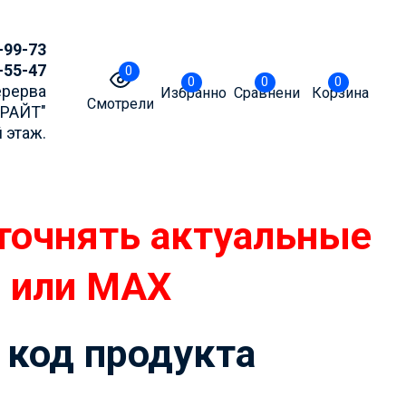
-99-73
-55-47
0
0
0
0
Перерва
Избранное
Сравнение
Корзина
Смотрели
БРАЙТ"
 этаж.
точнять актуальные
m или MAX
 код продукта