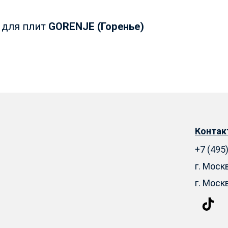
 для плит
GORENJE (Горенье)
Конта
+7 (495
г. Моск
г. Моск