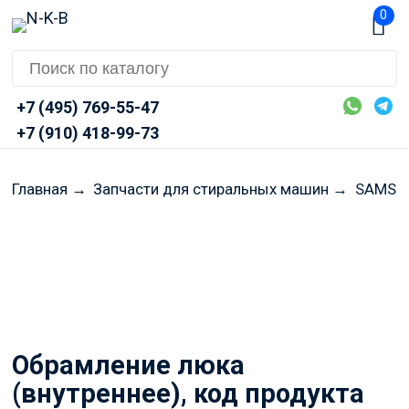
0
+7 (495) 769-55-47
+7 (910) 418-99-73
Главная
→
Запчасти для стиральных машин
→
SAMSU
Перед оформлением заказа
просим Вас уточнять
актуальные цены и наличие
через Telegram или MAX
Обрамление люка
(внутреннее), код продукта