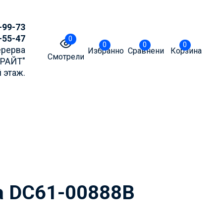
-99-73
-55-47
0
0
0
0
Перерва
Избранное
Сравнение
Корзина
Смотрели
БРАЙТ"
 этаж.
точнять актуальные
m или MAX
а DC61-00888B