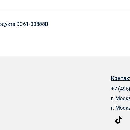
одукта DC61-00888B
Конта
+7 (495
г. Моск
г. Моск