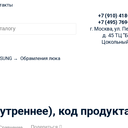
такты
+7 (910) 418
+7 (495) 769
г. Москва, ул. 
д. 45 ТЦ "
Цокольный
SUNG
→
Обрамления люка
 заказа просим Вас у
аличие через Telegra
утреннее), код продукт
Поделиться
Сравнение