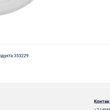
одукта 353229
Конта