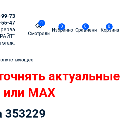
-99-73
-55-47
0
0
0
0
Перерва
Избранное
Сравнение
Корзина
Смотрели
БРАЙТ"
 этаж.
 сопутствующее
точнять актуальные
m или MAX
а 353229