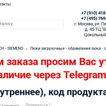
такты
+7 (910) 418
+7 (495) 769
г. Москва, ул. 
д. 45 ТЦ "
Цокольный
CH - SIEMENS
→
Люки загрузочные - обрамления люка -
 заказа просим Вас у
аличие через Telegra
утреннее), код продукт
Поделиться
Сравнение