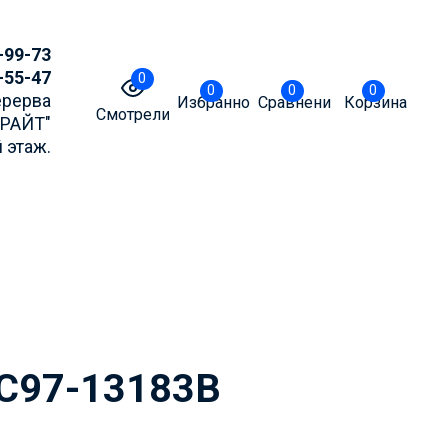
-99-73
-55-47
0
0
0
0
Перерва
Избранное
Сравнение
Корзина
Смотрели
БРАЙТ"
 этаж.
точнять актуальные
m или MAX
DC97-13183B