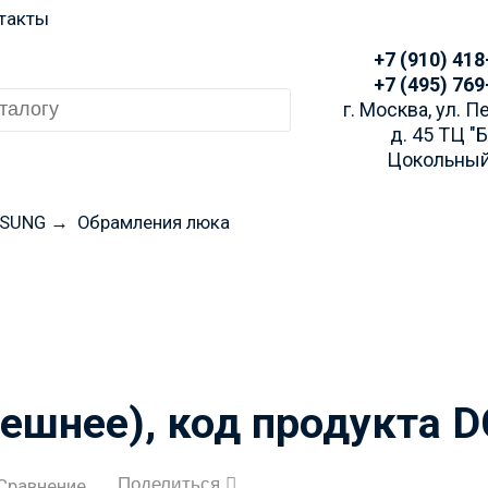
такты
+7 (910) 418
+7 (495) 769
г. Москва, ул. 
д. 45 ТЦ "
Цокольный
SUNG
→
Обрамления люка
 заказа просим Вас у
аличие через Telegra
ешнее), код продукта 
Поделиться
Сравнение