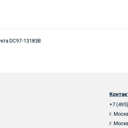
укта DC97-13183B
Конта
+7 (495
г. Моск
г. Моск