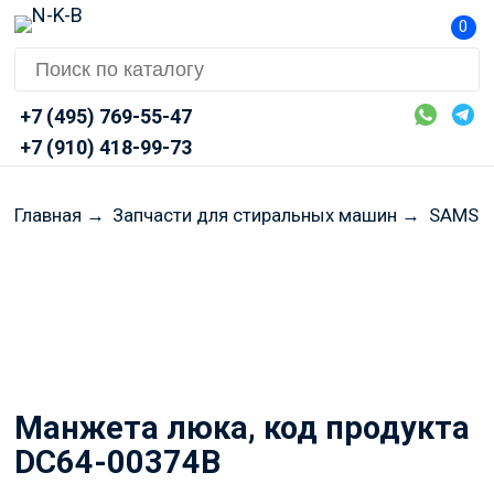
0
+7 (495) 769-55-47
+7 (910) 418-99-73
Главная
→
Запчасти для стиральных машин
→
SAMSU
Перед оформлением заказа
просим Вас уточнять
актуальные цены и наличие
через Telegram или MAX
Манжета люка, код продукта
DC64-00374B