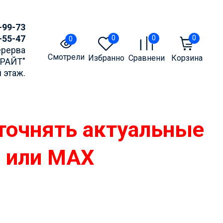
-99-73
-55-47
0
0
0
0
Перерва
Смотрели
Избранное
Сравнение
Корзина
БРАЙТ"
 этаж.
точнять актуальные
m или MAX