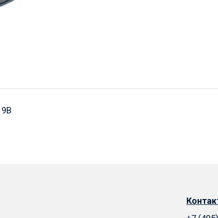
19B
Конта