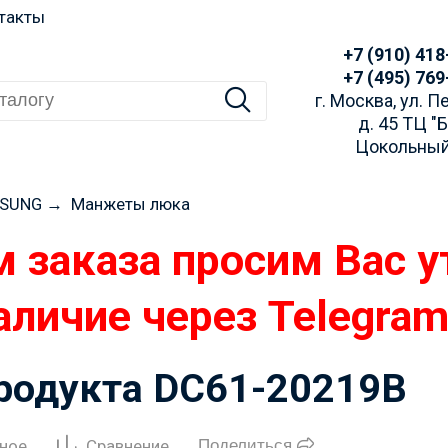
такты
+7 (910) 418
+7 (495) 769
г. Москва, ул. 
д. 45 ТЦ "
Цокольный
SUNG
→
Манжеты люка
 заказа просим Вас у
аличие через Telegra
родукта DC61-20219B
нное
Сравнение
Поделиться