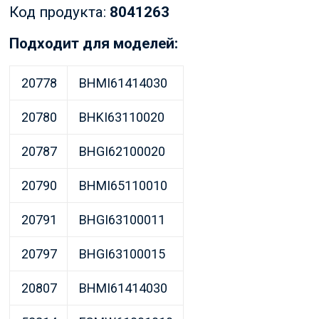
Код продукта:
8041263
Подходит для моделей:
20778
BHMI61414030
20780
BHKI63110020
20787
BHGI62100020
20790
BHMI65110010
20791
BHGI63100011
20797
BHGI63100015
20807
BHMI61414030