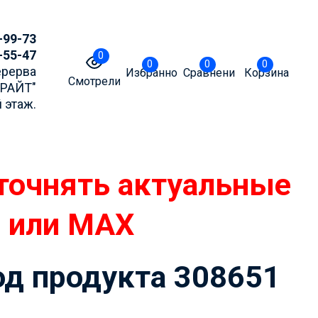
-99-73
-55-47
0
0
0
0
Перерва
Избранное
Сравнение
Корзина
Смотрели
БРАЙТ"
 этаж.
од продукта 308651