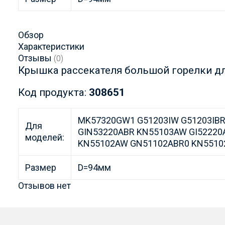
Обзор
Характеристики
Отзывы
(0)
Крышка рассекателя большой горелки д
Код продукта:
308651
MK57320GW1 G51203IW G51203IB
Для
GIN53220ABR KN55103AW GI5222
моделей:
KN55102AW GN51102ABR0 KN5510
Размер
D=94мм
Отзывов нет