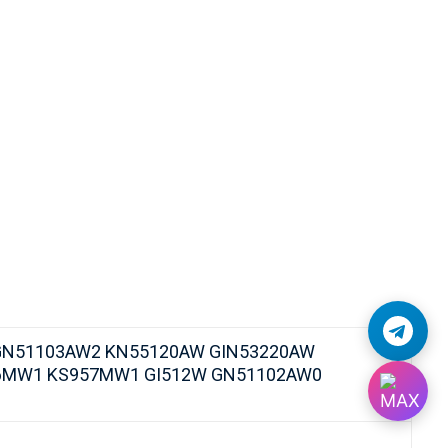
GN51103AW2 KN55120AW GIN53220AW
56MW1 KS957MW1 GI512W GN51102AW0