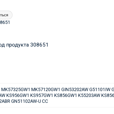
ться
8651
од продукта 308651
R MK57325GW1 MK57120GW1 GIN53202AW G51101IW 
0AW KS956GW1 KS957GW1 KS856GW1 K55203AW KS8
2ABR GN51102AW-U CC