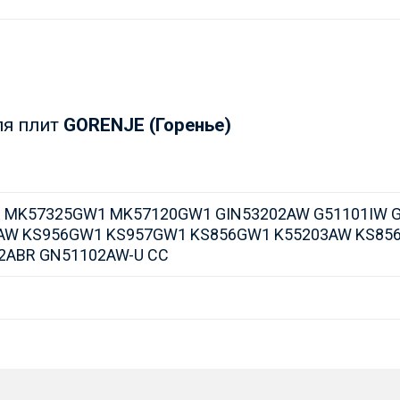
ля плит
GORENJE (Горенье)
R MK57325GW1 MK57120GW1 GIN53202AW G51101IW 
0AW KS956GW1 KS957GW1 KS856GW1 K55203AW KS8
2ABR GN51102AW-U CC