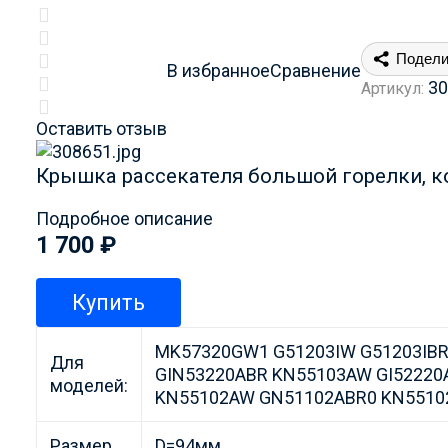
Подели
В избранное
Сравнение
30
Артикул:
Оставить отзыв
Крышка рассекателя большой горелки, к
Подробное описание
1 700
₽
Купить
MK57320GW1 G51203IW G51203IB
Для
GIN53220ABR KN55103AW GI5222
моделей:
KN55102AW GN51102ABR0 KN5510
Размер
D=94мм