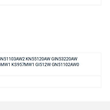
GN51103AW2 KN55120AW GIN53220AW
56MW1 KS957MW1 GI512W GN51102AW0