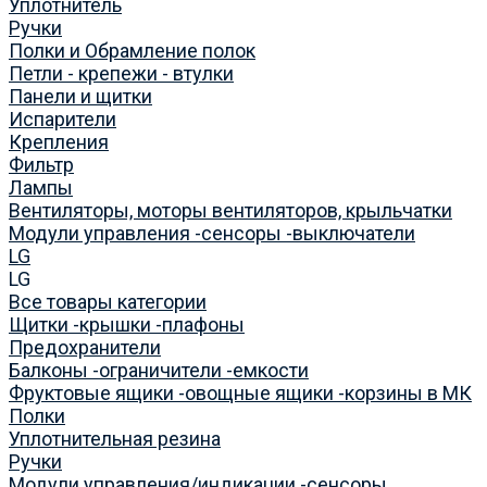
Уплотнитель
Ручки
Полки и Обрамление полок
Петли - крепежи - втулки
Панели и щитки
Испарители
Крепления
Фильтр
Лампы
Вентиляторы, моторы вентиляторов, крыльчатки
Модули управления -сенсоры -выключатели
LG
LG
Все товары категории
Щитки -крышки -плафоны
Предохранители
Балконы -ограничители -емкости
Фруктовые ящики -овощные ящики -корзины в МК
Полки
Уплотнительная резина
Ручки
Модули управления/индикации -сенсоры