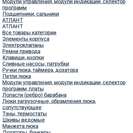
Модули управления, модули индикации, селектор
программ
Подшипники, сальники
АТЛАНТ
АТЛАНТ
Все товары категории
Элементы корпуса
Электроклапаны
Ремни привода
Клавиши, кнопки
Сливные насосы, патрубки
Ручки люка, таймера, дозатора
Петли люка
Модули управления, модули индикации, селектор
программ, платы
Лопасти (ребро) барабана
Люки загрузочные, обрамления люка,
сопутствующее
Тэны, термостаты
Шкивы ведомые
Манжета люка
Дозаторы, бункеры