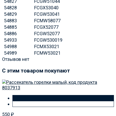
54827
FCGW51044
54828
FCGX53040
54829
FCGW53041
54883
FCMW58077
54885
FCGX52077
54886
FCGW52077
54933
FCGW530019
54988
FCMX53021
54989
FCMW53021
Отзывов нет
C этим товаром покупают
550
₽