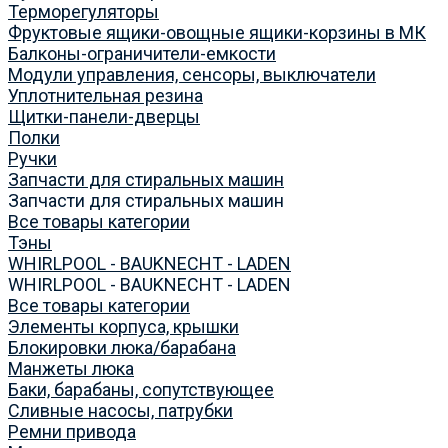
Терморегуляторы
Фруктовые ящики-овощные ящики-корзины в МК
Балконы-ограничители-емкости
Модули управления, сенсоры, выключатели
Уплотнительная резина
Щитки-панели-дверцы
Полки
Ручки
Запчасти для стиральных машин
Запчасти для стиральных машин
Все товары категории
Тэны
WHIRLPOOL - BAUKNECHT - LADEN
WHIRLPOOL - BAUKNECHT - LADEN
Все товары категории
Элементы корпуса, крышки
Блокировки люка/барабана
Манжеты люка
Баки, барабаны, сопутствующее
Сливные насосы, патрубки
Ремни привода