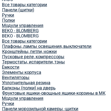
Все товары категории
Панели (щитки)
Ручки
Полки
Модули управления
BEKO - BLOMBERG
BEKO - BLOMBERG
Все товары категории
Плафоны, лампы освещения, выключатели
Кронштейны, петли, ножки
Пусковые реле, компрессоры
Термостаты, испарители, тэны
Ёмкости
Элементы корпуса
Вентиляторы
Уплотнительная резина
Балконы (полки) на дверь
Фруктовые ящики-овощные ящики-корзины в МК
Модули управления
Ручки
Панели морозильной камеры -щитки