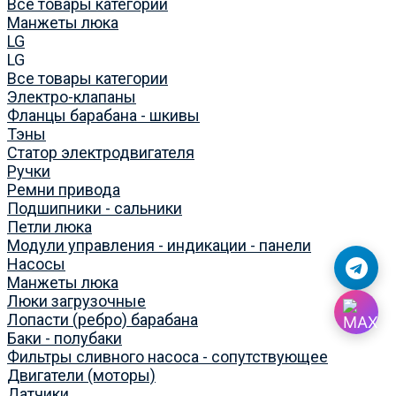
Все товары категории
Манжеты люка
LG
LG
Все товары категории
Электро-клапаны
Фланцы барабана - шкивы
Тэны
Статор электродвигателя
Ручки
Ремни привода
Подшипники - сальники
Петли люка
Модули управления - индикации - панели
Насосы
Манжеты люка
Люки загрузочные
Лопасти (ребро) барабана
Баки - полубаки
Фильтры сливного насоса - сопутствующее
Двигатели (моторы)
Датчики