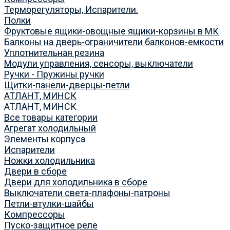
Терморегуляторы, Испарители.
Полки
Фруктовые ящики-овощные ящики-корзины в МК
Балконы на дверь-ограничители балконов-емкости
Уплотнительная резина
Модули управления, сенсоры, выключатели
Ручки - Пружины ручки
Щитки-панели-дверцы-петли
АТЛАНТ, МИНСК
АТЛАНТ, МИНСК
Все товары категории
Агрегат холодильный
Элементы корпуса
Испарители
Ножки холодильника
Двери в сборе
Двери для холодильника в сборе
Выключатели света-плафоны-патроны
Петли-втулки-шайбы
Компрессоры
Пуско-защитное реле