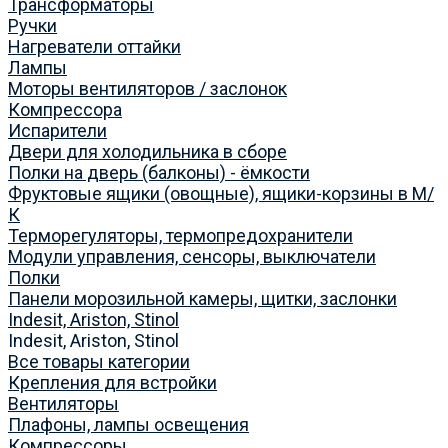
Трансформаторы
Ручки
Нагреватели оттайки
Лампы
Моторы вентиляторов / заслонок
Компрессора
Испарители
Двери для холодильника в сборе
Полки на дверь (балконы) - ёмкости
Фруктовые ящики (овощные), ящики-корзины в М/
К
Терморегуляторы, термопредохранители
Модули управления, сенсоры, выключатели
Полки
Панели морозильной камеры, щитки, заслонки
Indesit, Ariston, Stinol
Indesit, Ariston, Stinol
Все товары категории
Крепления для встройки
Вентиляторы
Плафоны, лампы освещения
Компрессоры