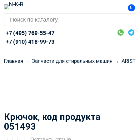
0
+7 (495) 769-55-47
+7 (910) 418-99-73
Главная
→
Запчасти для стиральных машин
→
ARISTON
Перед оформлением заказа
просим Вас уточнять
актуальные цены и наличие
через Telegram или MAX
Крючок, код продукта
051493
Оставить отзыв