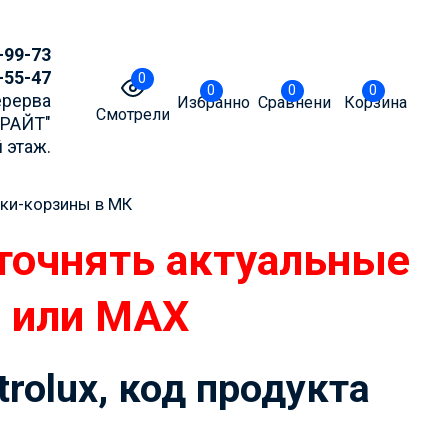
-99-73
-55-47
0
0
0
0
Перерва
Избранное
Сравнение
Корзина
Смотрели
БРАЙТ"
 этаж.
ки-корзины в МК
точнять актуальные
m или MAX
rolux, код продукта