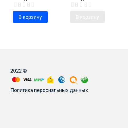
Electrolux, код
Electrolux, код
продукта 2060603004
продукта 2061606212
В корзину
В корзину
2022 ©
Политика персональных данных