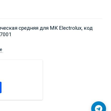
еская средняя для МК Electrolux, код
37001
е