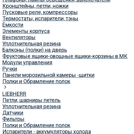
Кронштейны, петли, ножки
Пусковые реле, компрессоры
Термостаты, испарители, тэны
Ёмкости
Элементы корпуса
Вентиляторы
Уплотнительная резина
Балконы (полки) на дверь
Фруктовые ящики-овощные ящики-корзины в МК
Модули управления
Ручки
Панели морозильной камеры -щитки
Полки и Обрамление полок
LIEBHERR
Петли, шарниры петель
Уплотнительная резина
Датчики
Фильтры
Полки и Обрамление полок
Испарители - аккумуляторы холода