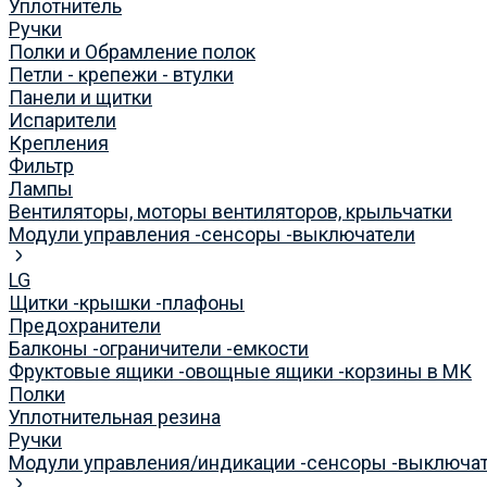
Уплотнитель
Ручки
Полки и Обрамление полок
Петли - крепежи - втулки
Панели и щитки
Испарители
Крепления
Фильтр
Лампы
Вентиляторы, моторы вентиляторов, крыльчатки
Модули управления -сенсоры -выключатели
LG
Щитки -крышки -плафоны
Предохранители
Балконы -ограничители -емкости
Фруктовые ящики -овощные ящики -корзины в МК
Полки
Уплотнительная резина
Ручки
Модули управления/индикации -сенсоры -выключа