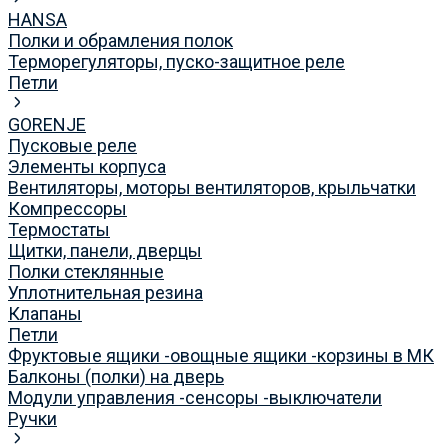
HANSA
Полки и обрамления полок
Терморегуляторы, пуско-защитное реле
Петли
GORENJE
Пусковые реле
Элементы корпуса
Вентиляторы, моторы вентиляторов, крыльчатки
Компрессоры
Термостаты
Щитки, панели, дверцы
Полки стеклянные
Уплотнительная резина
Клапаны
Петли
Фруктовые ящики -овощные ящики -корзины в МК
Балконы (полки) на дверь
Модули управления -сенсоры -выключатели
Ручки