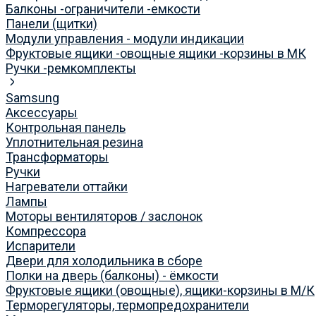
Балконы -ограничители -емкости
Панели (щитки)
Модули управления - модули индикации
Фруктовые ящики -овощные ящики -корзины в МК
Ручки -ремкомплекты
Samsung
Аксессуары
Контрольная панель
Уплотнительная резина
Трансформаторы
Ручки
Нагреватели оттайки
Лампы
Моторы вентиляторов / заслонок
Компрессора
Испарители
Двери для холодильника в сборе
Полки на дверь (балконы) - ёмкости
Фруктовые ящики (овощные), ящики-корзины в М/К
Терморегуляторы, термопредохранители