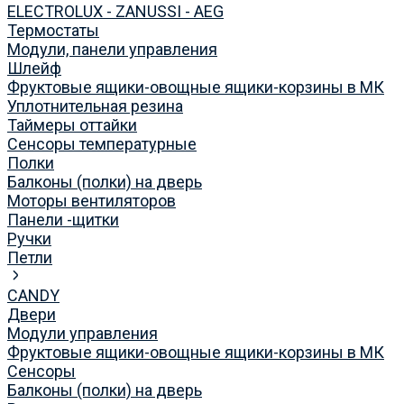
ELECTROLUX - ZANUSSI - AEG
Термостаты
Модули, панели управления
Шлейф
Фруктовые ящики-овощные ящики-корзины в МК
Уплотнительная резина
Таймеры оттайки
Сенсоры температурные
Полки
Балконы (полки) на дверь
Моторы вентиляторов
Панели -щитки
Ручки
Петли
CANDY
Двери
Модули управления
Фруктовые ящики-овощные ящики-корзины в МК
Сенсоры
Балконы (полки) на дверь