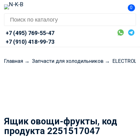
0
+7 (495) 769-55-47
+7 (910) 418-99-73
Главная
→
Запчасти для холодильников
→
ELECTROLUX
Перед оформлением заказа
просим Вас уточнять
актуальные цены и наличие
через Telegram или MAX
Ящик овощи-фрукты, код
продукта 2251517047