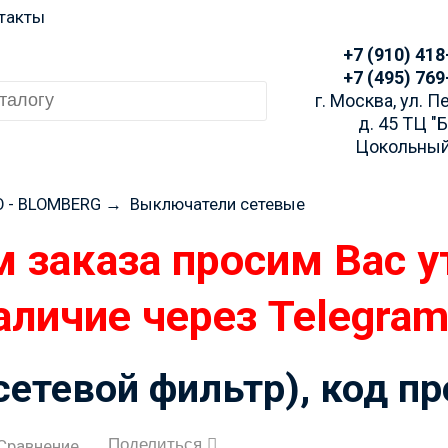
такты
+7 (910) 418
+7 (495) 769
г. Москва, ул. 
д. 45 ТЦ "
Цокольный
O - BLOMBERG
→
Выключатели сетевые
 заказа просим Вас у
аличие через Telegra
сетевой фильтр), код п
Поделиться
Сравнение