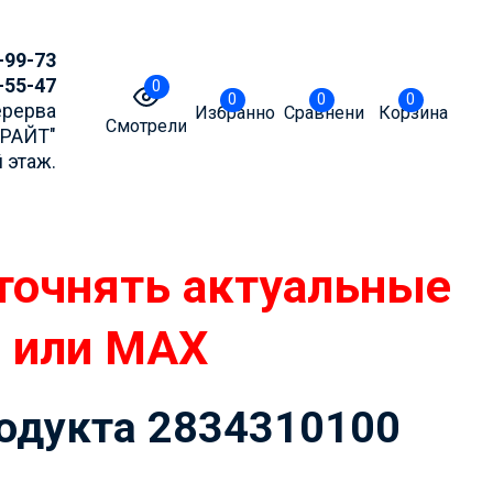
-99-73
-55-47
0
0
0
0
Перерва
Избранное
Сравнение
Корзина
Смотрели
БРАЙТ"
 этаж.
точнять актуальные
m или MAX
родукта 2834310100