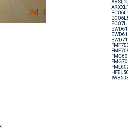
ARSL10
ARXXL1
ECO6L
ECO6L
ECO7L
EWD61
EWD61
EWD71
FMF70
FMF70
FMG60
FMG70
FML60
HFEL5
IWB50
8