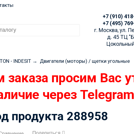
такты
+7 (910) 418
+7 (495) 769
г. Москва, ул. 
д. 45 ТЦ "
Цокольный
TON - INDESIT
→
Двигатели (моторы) / щетки угольные
 заказа просим Вас у
аличие через Telegra
од продукта 288958
Поделиться
Сравнение