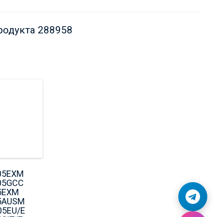
продукта 288958
05EXM
05GCC
5EXM
5AUSM
05EU/E