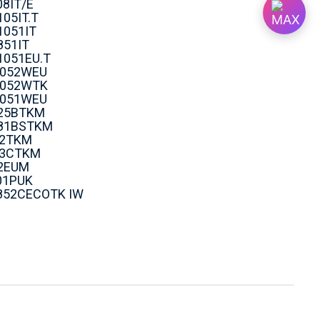
8IT/E
05IT.T
1051IT
851IT
1051EU.T
052WEU
052WTK
051WEU
25BTKM
81BSTKM
2TKM
3CTKM
2EUM
01PUK
852CECOTK IW