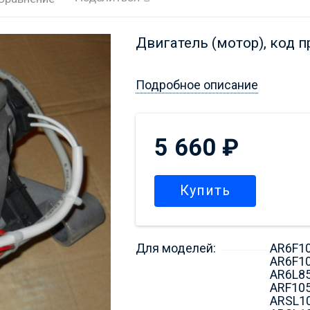
Двигатель (мотор), код 
Подробное описание
5 660
₽
Купить
Для моделей:
AR6F1
AR6F1
AR6L8
ARF10
ARSL1