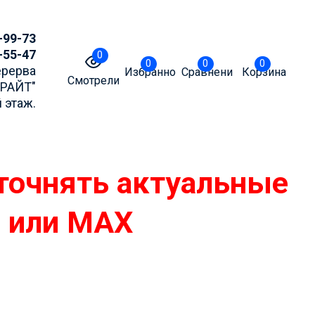
-99-73
-55-47
0
0
0
0
Перерва
Избранное
Сравнение
Корзина
Смотрели
БРАЙТ"
 этаж.
точнять актуальные
m или MAX