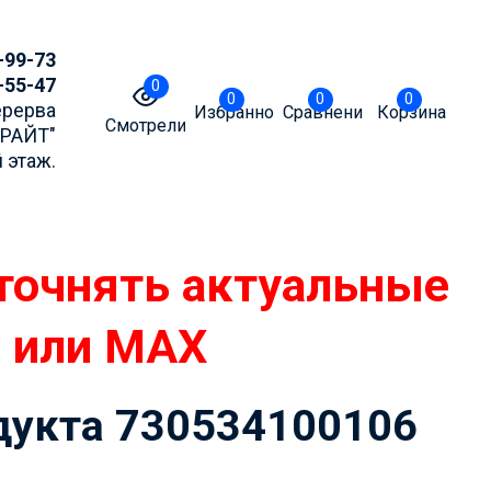
-99-73
-55-47
0
0
0
0
Перерва
Избранное
Сравнение
Корзина
Смотрели
БРАЙТ"
 этаж.
точнять актуальные
m или MAX
одукта 730534100106