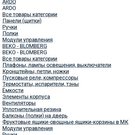
ARDO
ARDO
Все товары категории
Панели (щитки)
Ручки
Полки
Модули управления
BEKO - BLOMBERG
BEKO - BLOMBERG
Все товары категории
Плафоны, лампы освещения, выключатели
Кронштейны, петли, ножки
Пусковые реле, компрессоры
Термостаты, испарители, тэны
Ёмкости
Элементы корпуса
Вентиляторы
Уплотнительная резина
Балконы (полки) на дверь
Фруктовые ящики-овощные ящики-корзины в МК
Модули управления
Ручки