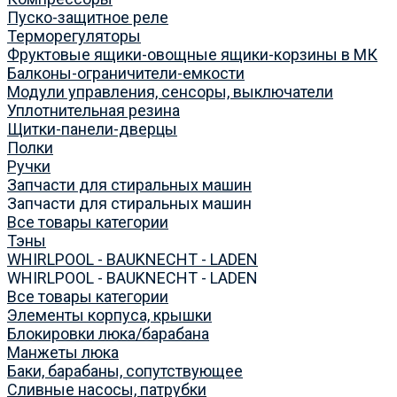
Пуско-защитное реле
Терморегуляторы
Фруктовые ящики-овощные ящики-корзины в МК
Балконы-ограничители-емкости
Модули управления, сенсоры, выключатели
Уплотнительная резина
Щитки-панели-дверцы
Полки
Ручки
Запчасти для стиральных машин
Запчасти для стиральных машин
Все товары категории
Тэны
WHIRLPOOL - BAUKNECHT - LADEN
WHIRLPOOL - BAUKNECHT - LADEN
Все товары категории
Элементы корпуса, крышки
Блокировки люка/барабана
Манжеты люка
Баки, барабаны, сопутствующее
Сливные насосы, патрубки