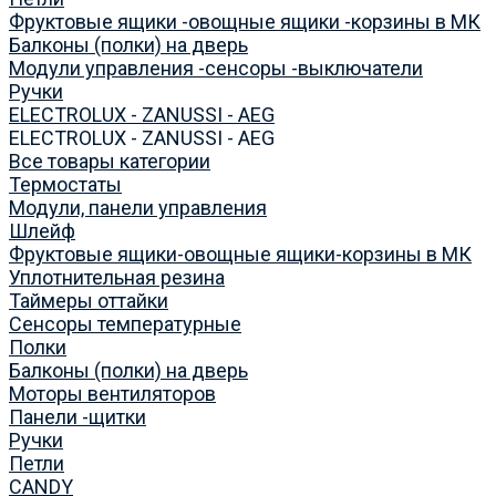
Фруктовые ящики -овощные ящики -корзины в МК
Балконы (полки) на дверь
Модули управления -сенсоры -выключатели
Ручки
ELECTROLUX - ZANUSSI - AEG
ELECTROLUX - ZANUSSI - AEG
Все товары категории
Термостаты
Модули, панели управления
Шлейф
Фруктовые ящики-овощные ящики-корзины в МК
Уплотнительная резина
Таймеры оттайки
Сенсоры температурные
Полки
Балконы (полки) на дверь
Моторы вентиляторов
Панели -щитки
Ручки
Петли
CANDY