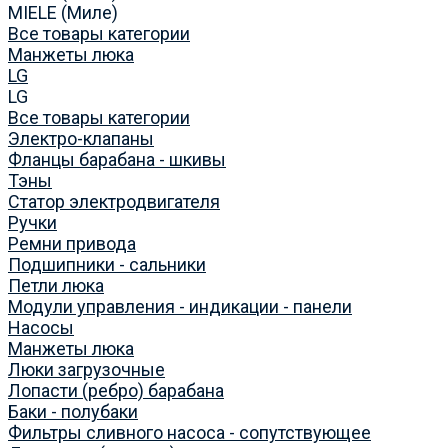
MIELE (Миле)
Все товары категории
Манжеты люка
LG
LG
Все товары категории
Электро-клапаны
Фланцы барабана - шкивы
Тэны
Статор электродвигателя
Ручки
Ремни привода
Подшипники - сальники
Петли люка
Модули управления - индикации - панели
Насосы
Манжеты люка
Люки загрузочные
Лопасти (ребро) барабана
Баки - полубаки
Фильтры сливного насоса - сопутствующее