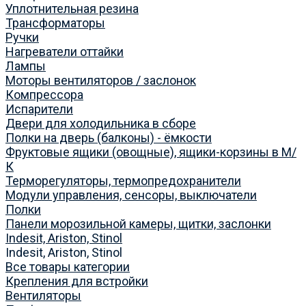
Уплотнительная резина
Трансформаторы
Ручки
Нагреватели оттайки
Лампы
Моторы вентиляторов / заслонок
Компрессора
Испарители
Двери для холодильника в сборе
Полки на дверь (балконы) - ёмкости
Фруктовые ящики (овощные), ящики-корзины в М/
К
Терморегуляторы, термопредохранители
Модули управления, сенсоры, выключатели
Полки
Панели морозильной камеры, щитки, заслонки
Indesit, Ariston, Stinol
Indesit, Ariston, Stinol
Все товары категории
Крепления для встройки
Вентиляторы