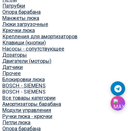
Патрубки
Опора барабана
Манжеты люка
Люки загрузочные
Крючки люка
Крепления для амортизаторов
Клавиши (кнопки)
Насосы - сопутствующее
Дозаторы
Двигатели (моторы)
Датчики
Прочее
Блокировки люка
BOSCH - SIEMENS
BOSCH - SIEMENS
Все товары категории
Амортизаторы барабана
Модули управления
Ручки люка - крючки
Петли люка
Опора барабана