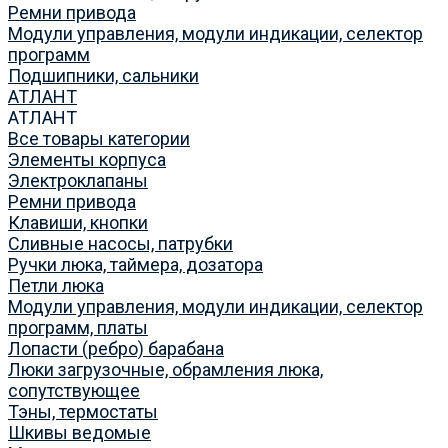
Ремни привода
Модули управления, модули индикации, селектор
программ
Подшипники, сальники
АТЛАНТ
АТЛАНТ
Все товары категории
Элементы корпуса
Электроклапаны
Ремни привода
Клавиши, кнопки
Сливные насосы, патрубки
Ручки люка, таймера, дозатора
Петли люка
Модули управления, модули индикации, селектор
программ, платы
Лопасти (ребро) барабана
Люки загрузочные, обрамления люка,
сопутствующее
Тэны, термостаты
Шкивы ведомые