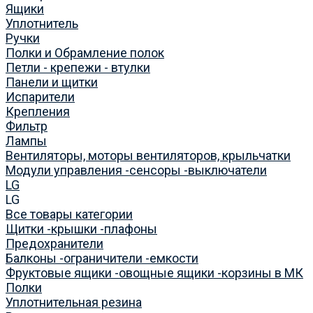
Ящики
Уплотнитель
Ручки
Полки и Обрамление полок
Петли - крепежи - втулки
Панели и щитки
Испарители
Крепления
Фильтр
Лампы
Вентиляторы, моторы вентиляторов, крыльчатки
Модули управления -сенсоры -выключатели
LG
LG
Все товары категории
Щитки -крышки -плафоны
Предохранители
Балконы -ограничители -емкости
Фруктовые ящики -овощные ящики -корзины в МК
Полки
Уплотнительная резина