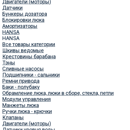
Двигатели (моторы)
Датчики
Бункеры дозатора
Блокировки люка
Амортизаторы
HANSA
HANSA
Все товары категории
Шкивы ведомые
Крестовины барабана
Тэны
Сливные насосы
Подшипники - сальники
Ремни привода
Баки - полубаку
Обрамление люка, люки в сборе, стекла, петли
Модули управления
Манжеты люка
Ручки люка - крючки
Клапаны
Двигатели (моторы)
Датчики уровня воды