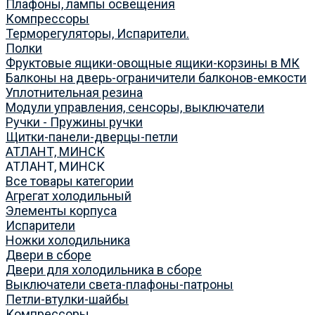
Плафоны, лампы освещения
Компрессоры
Терморегуляторы, Испарители.
Полки
Фруктовые ящики-овощные ящики-корзины в МК
Балконы на дверь-ограничители балконов-емкости
Уплотнительная резина
Модули управления, сенсоры, выключатели
Ручки - Пружины ручки
Щитки-панели-дверцы-петли
АТЛАНТ, МИНСК
АТЛАНТ, МИНСК
Все товары категории
Агрегат холодильный
Элементы корпуса
Испарители
Ножки холодильника
Двери в сборе
Двери для холодильника в сборе
Выключатели света-плафоны-патроны
Петли-втулки-шайбы
Компрессоры